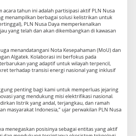
 acara tahun ini adalah partisipasi aktif PLN Nusa
ng menampilkan berbagai solusi kelistrikan untuk
, tertinggal), PLN Nusa Daya memperkenalkan
i hijau yang telah dan akan dikembangkan di kawasan
a juga menandatangani Nota Kesepahaman (MoU) dan
ngan Algatek. Kolaborasi ini berfokus pada
erbarukan yang adaptif untuk wilayah terpencil,
et terhadap transisi energi nasional yang inklusif
gung penting bagi kami untuk memperluas jejaring
vasi yang mendukung misi elektrifikasi nasional.
rkan listrik yang andal, terjangkau, dan ramah
san masyarakat Indonesia,” ujar perwakilan PLN Nusa
ya menegaskan posisinya sebagai entitas yang aktif
i dan mendukung terciptanya ekosistem teknologi