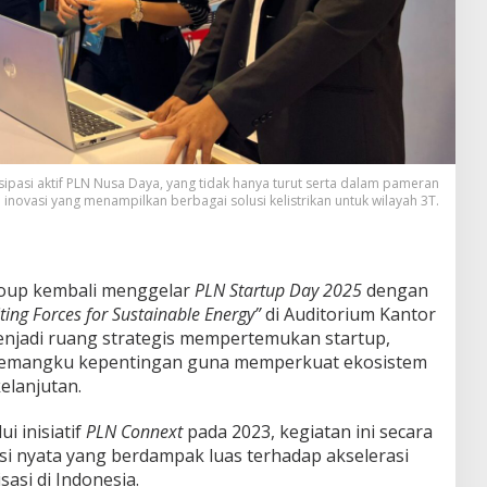
tisipasi aktif PLN Nusa Daya, yang tidak hanya turut serta dalam pameran
 inovasi yang menampilkan berbagai solusi kelistrikan untuk wilayah 3T.
up kembali menggelar
PLN Startup Day 2025
dengan
ting Forces for Sustainable Energy”
di Auditorium Kantor
menjadi ruang strategis mempertemukan startup,
an pemangku kepentingan guna memperkuat ekosistem
elanjutan.
i inisiatif
PLN Connext
pada 2023, kegiatan ini secara
si nyata yang berdampak luas terhadap akselerasi
sasi di Indonesia.