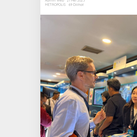
Admin Web
21 Mei 2025
untuk
METROPOLIS
69 Dilihat
Transisi
Energi
Berkelanjutan