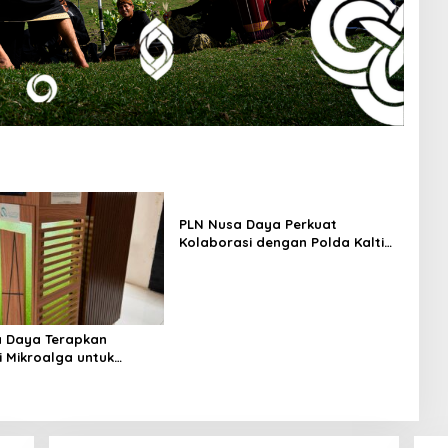
PLN Nusa Daya Perkuat
Kolaborasi dengan Polda Kaltim
dalam Pengamanan
Ketenagalistrikan
 Daya Terapkan
i Mikroalga untuk
Emisi Karbon hingga
 Energi Hijau