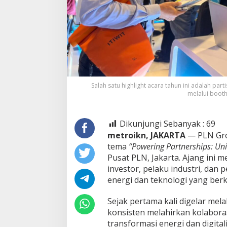
Salah satu highlight acara tahun ini adalah par
melalui booth
Dikunjungi Sebanyak :
69
metroikn, JAKARTA
— PLN Gro
tema
“Powering Partnerships: Uni
Pusat PLN, Jakarta. Ajang ini 
investor, pelaku industri, d
energi dan teknologi yang berk
Sejak pertama kali digelar melalu
konsisten melahirkan kolabora
transformasi energi dan digitali