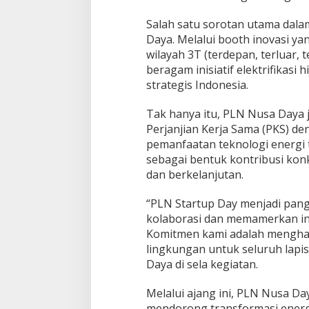
Salah satu sorotan utama dalam
Daya. Melalui booth inovasi ya
wilayah 3T (terdepan, terluar
beragam inisiatif elektrifikas
strategis Indonesia.
Tak hanya itu, PLN Nusa Day
Perjanjian Kerja Sama (PKS) de
pemanfaatan teknologi energi t
sebagai bentuk kontribusi konkr
dan berkelanjutan.
“PLN Startup Day menjadi pang
kolaborasi dan memamerkan ino
Komitmen kami adalah menghadi
lingkungan untuk seluruh lapi
Daya di sela kegiatan.
Melalui ajang ini, PLN Nusa Da
mendorong transformasi energ