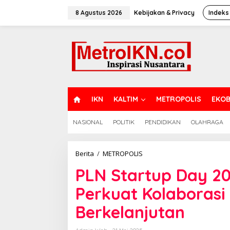
Lewati
ke
8 Agustus 2026
Kebijakan & Privacy
Indeks
konten
H
IKN
KALTIM
METROPOLIS
EKOB
O
M
NASIONAL
POLITIK
PENDIDIKAN
OLAHRAGA
E
PLN
Berita
/
METROPOLIS
Startup
PLN Startup Day 2
Day
2025:
Perkuat Kolaborasi 
PLN
Nusa
Berkelanjutan
Daya
Perkuat
Kolaborasi