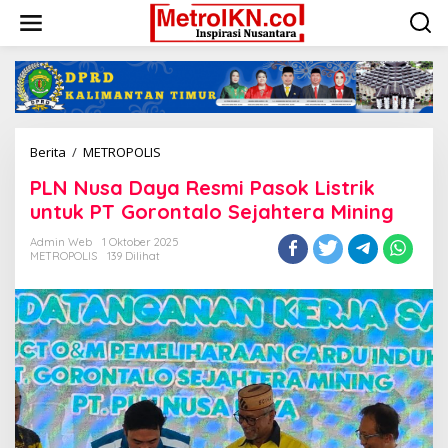
Lewati
ke
konten
PLN
Berita
/
METROPOLIS
Nusa
PLN Nusa Daya Resmi Pasok Listrik
Daya
Resmi
untuk PT Gorontalo Sejahtera Mining
Pasok
Listrik
Admin Web
1 Oktober 2025
METROPOLIS
139 Dilihat
untuk
PT
Gorontalo
Sejahtera
Mining