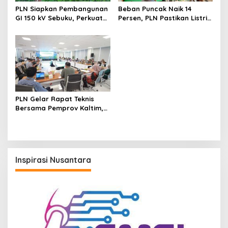
PLN Siapkan Pembangunan
Beban Puncak Naik 14
GI 150 kV Sebuku, Perkuat
Persen, PLN Pastikan Listrik
Pasokan Listrik Kotabaru
di Kaltim–Kaltara Aman
Selama Nataru
PLN Gelar Rapat Teknis
Bersama Pemprov Kaltim,
Komitmen Penuhi Regulasi
Proyek Ketenagalistrikan
Inspirasi Nusantara