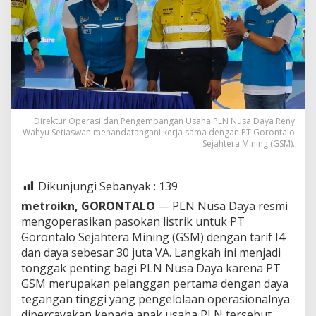
Direktur Operasi dan Pengembangan Usaha PLN Nusa Daya Reny
Wahyu Setiaswan menandatangani kerja sama dengan PT Gorontalo
Sejahtera Mining (GSM).
Dikunjungi Sebanyak :
139
metroikn, GORONTALO
— PLN Nusa Daya resmi
mengoperasikan pasokan listrik untuk PT
Gorontalo Sejahtera Mining (GSM) dengan tarif I4
dan daya sebesar 30 juta VA. Langkah ini menjadi
tonggak penting bagi PLN Nusa Daya karena PT
GSM merupakan pelanggan pertama dengan daya
tegangan tinggi yang pengelolaan operasionalnya
dipercayakan kepada anak usaha PLN tersebut.