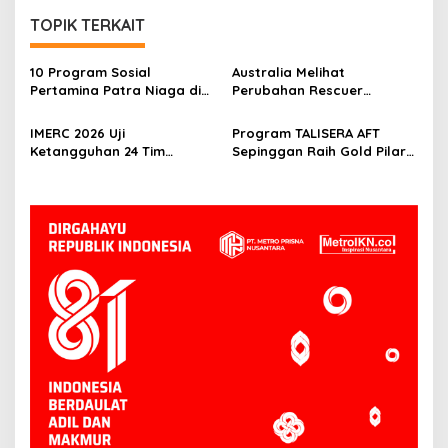
TOPIK TERKAIT
10 Program Sosial
Australia Melihat
Pertamina Patra Niaga di
Perubahan Rescuer
Kalimantan Diguyur
Indonesia Setelah Dua
Penghargaan ISRA 2026
Tahun IMERC
IMERC 2026 Uji
Program TALISERA AFT
Ketangguhan 24 Tim
Sepinggan Raih Gold Pilar
Rescue, AYAXX: Kompetensi
Lingkungan TJSL & CSR
Harus Ditopang Peralatan
Award 2026