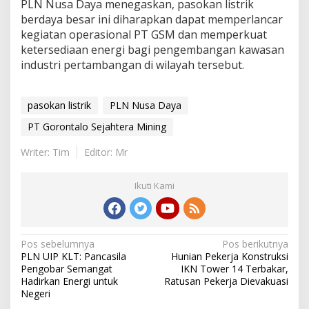
PLN Nusa Daya menegaskan, pasokan listrik
berdaya besar ini diharapkan dapat memperlancar
kegiatan operasional PT GSM dan memperkuat
ketersediaan energi bagi pengembangan kawasan
industri pertambangan di wilayah tersebut.
pasokan listrik
PLN Nusa Daya
PT Gorontalo Sejahtera Mining
Writer: Tim
Editor: Mr
Ikuti Kami
Navigasi
Pos sebelumnya
Pos berikutnya
PLN UIP KLT: Pancasila
Hunian Pekerja Konstruksi
pos
Pengobar Semangat
IKN Tower 14 Terbakar,
Hadirkan Energi untuk
Ratusan Pekerja Dievakuasi
Negeri