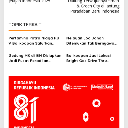
Jelajah Indonesia 2025
Dukung Terwujudnya Smart
& Green City di Jantung
Peradaban Baru Indonesia
TOPIK TERKAIT
Pertamina Patra Niaga RU
Nelayan Loa Janan
V Balikpapan Salurkan
Ditemukan Tak Bernyawa
Bantuan Pendidikan bagi
3,5 Kilometer dari Lokasi
Anak Ring-1 Kilang
Kejadian di Sungai
Gedung MK di IKN Disiapkan
Balikpapan Jadi Lokasi
Mahakam
Jadi Pusat Peradilan
Bright Gas Drive Thru
Konstitusi, Progres
Pertama di Indonesia
Konstruksi Capai 12,41
Persen