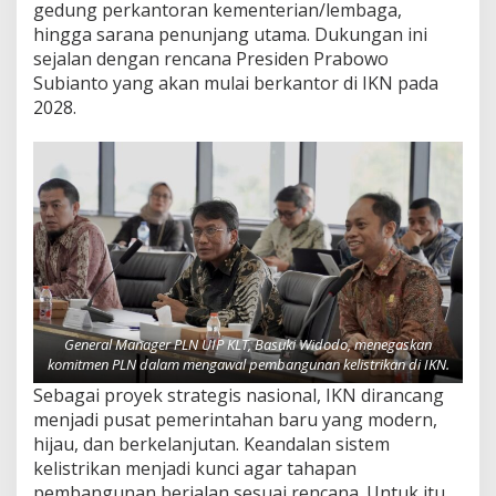
gedung perkantoran kementerian/lembaga,
hingga sarana penunjang utama. Dukungan ini
sejalan dengan rencana Presiden Prabowo
Subianto yang akan mulai berkantor di IKN pada
2028.
General Manager PLN UIP KLT, Basuki Widodo, menegaskan
komitmen PLN dalam mengawal pembangunan kelistrikan di IKN.
Sebagai proyek strategis nasional, IKN dirancang
menjadi pusat pemerintahan baru yang modern,
hijau, dan berkelanjutan. Keandalan sistem
kelistrikan menjadi kunci agar tahapan
pembangunan berjalan sesuai rencana. Untuk itu,