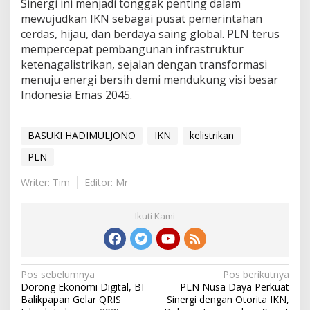
Sinergi ini menjadi tonggak penting dalam
mewujudkan IKN sebagai pusat pemerintahan
cerdas, hijau, dan berdaya saing global. PLN terus
mempercepat pembangunan infrastruktur
ketenagalistrikan, sejalan dengan transformasi
menuju energi bersih demi mendukung visi besar
Indonesia Emas 2045.
BASUKI HADIMULJONO
IKN
kelistrikan
PLN
Writer: Tim
Editor: Mr
Ikuti Kami
Navigasi
Pos sebelumnya
Pos berikutnya
Dorong Ekonomi Digital, BI
PLN Nusa Daya Perkuat
pos
Balikpapan Gelar QRIS
Sinergi dengan Otorita IKN,