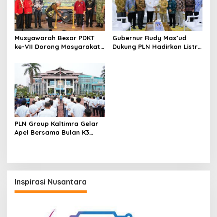
Musyawarah Besar PDKT
Gubernur Rudy Mas’ud
ke-VII Dorong Masyarakat
Dukung PLN Hadirkan Listrik
Adat Jadi Aktor
yang Andal dan
Pembangunan IKN
Berkelanjutan di Kaltim
PLN Group Kaltimra Gelar
Apel Bersama Bulan K3
Nasional, Perkuat
Komitmen Zero Harm Zero
Loss
Inspirasi Nusantara