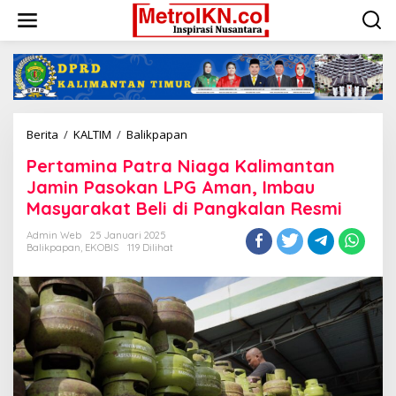
Lewati
ke
konten
Pertamina
Berita
/
KALTIM
/
Balikpapan
Patra
Pertamina Patra Niaga Kalimantan
Niaga
Kalimantan
Jamin Pasokan LPG Aman, Imbau
Jamin
Masyarakat Beli di Pangkalan Resmi
Pasokan
LPG
Admin Web
25 Januari 2025
Aman,
Balikpapan
,
EKOBIS
119 Dilihat
Imbau
Masyarakat
Beli
di
Pangkalan
Resmi