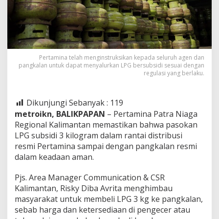
Pertamina telah menginstruksikan kepada seluruh agen dan
pangkalan untuk dapat menyalurkan LPG bersubsidi sesuai dengan
regulasi yang berlaku.
Dikunjungi Sebanyak :
119
metroikn, BALIKPAPAN
– Pertamina Patra Niaga
Regional Kalimantan memastikan bahwa pasokan
LPG subsidi 3 kilogram dalam rantai distribusi
resmi Pertamina sampai dengan pangkalan resmi
dalam keadaan aman.
Pjs. Area Manager Communication & CSR
Kalimantan, Risky Diba Avrita menghimbau
masyarakat untuk membeli LPG 3 kg ke pangkalan,
sebab harga dan ketersediaan di pengecer atau