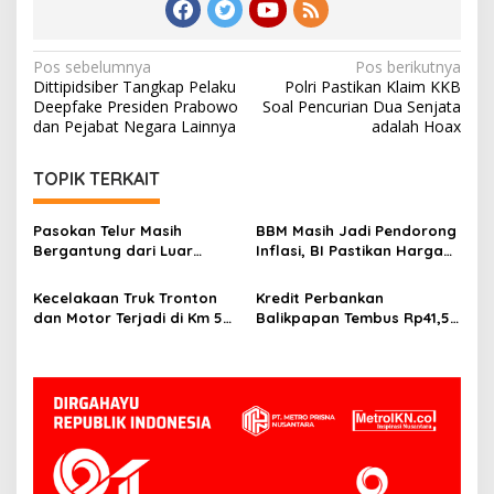
Navigasi
Pos sebelumnya
Pos berikutnya
Dittipidsiber Tangkap Pelaku
Polri Pastikan Klaim KKB
pos
Deepfake Presiden Prabowo
Soal Pencurian Dua Senjata
dan Pejabat Negara Lainnya
adalah Hoax
TOPIK TERKAIT
Pasokan Telur Masih
BBM Masih Jadi Pendorong
Bergantung dari Luar
Inflasi, BI Pastikan Harga
Kaltim, BI Balikpapan
Pangan di Balikpapan dan
Siapkan Peternak Baru
PPU Terkendali
Kecelakaan Truk Tronton
Kredit Perbankan
dan Motor Terjadi di Km 5
Balikpapan Tembus Rp41,5
Balikpapan, Dua Orang
Triliun, Investasi Jadi
Jadi Korban
Penggerak Utama