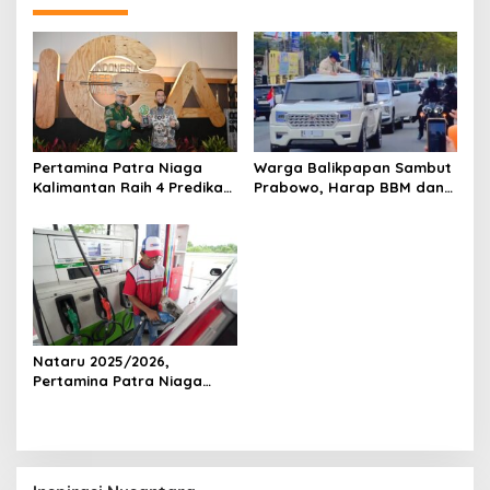
Pertamina Patra Niaga
Warga Balikpapan Sambut
Kalimantan Raih 4 Predikat
Prabowo, Harap BBM dan
Platinum IGA 2026, Bukti
LPG Lebih Terjangkau
Program TJSL Berhasil
Nataru 2025/2026,
Pertamina Patra Niaga
Pastikan Pasokan BBM dan
LPG di Kalimantan Aman