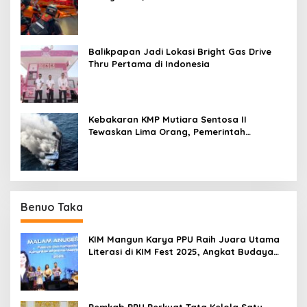
Kejadian di Sungai Mahakam
Balikpapan Jadi Lokasi Bright Gas Drive
Thru Pertama di Indonesia
Kebakaran KMP Mutiara Sentosa II
Tewaskan Lima Orang, Pemerintah
Pastikan Penyebab Diusut
Benuo Taka
KIM Mangun Karya PPU Raih Juara Utama
Literasi di KIM Fest 2025, Angkat Budaya
Paser ke Panggung Nasional
Pemkab PPU Perkuat Tata Kelola Satu