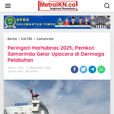
Lewati
ke
konten
Peringati
Berita
/
KALTIM
/
Samarinda
Harhubnas
Peringati Harhubnas 2025, Pemkot
2025,
Pemkot
Samarinda Gelar Upacara di Dermaga
Samarinda
Pelabuhan
Gelar
Upacara
Admin Web
17 September 2025
di
Samarinda
68 Dilihat
Dermaga
Pelabuhan