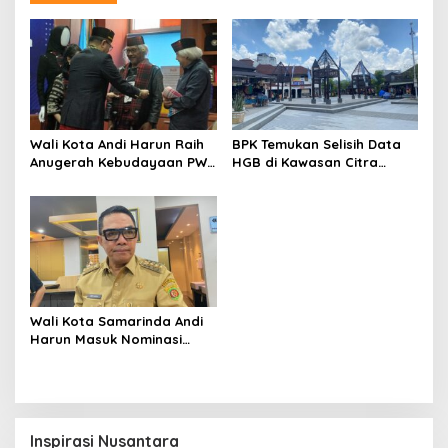
Wali Kota Andi Harun Raih
BPK Temukan Selisih Data
Anugerah Kebudayaan PWI
HGB di Kawasan Citra
Pusat 2026 lewat Sarung
Niaga, Pemkot Samarinda
Samarinda
Kejar Penertiban Aset
Wali Kota Samarinda Andi
Harun Masuk Nominasi
Anugerah Kebudayaan PWI
2026
Inspirasi Nusantara