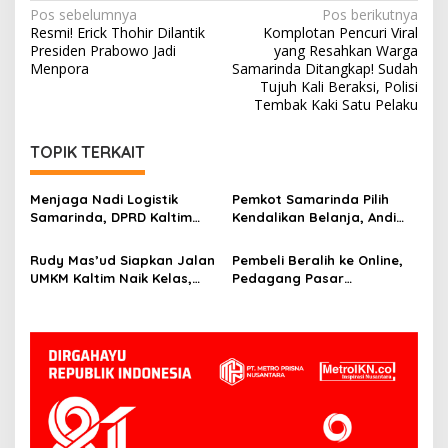
Navigasi
Pos sebelumnya
Pos berikutnya
Resmi! Erick Thohir Dilantik
Komplotan Pencuri Viral
pos
Presiden Prabowo Jadi
yang Resahkan Warga
Menpora
Samarinda Ditangkap! Sudah
Tujuh Kali Beraksi, Polisi
Tembak Kaki Satu Pelaku
TOPIK TERKAIT
Menjaga Nadi Logistik
Pemkot Samarinda Pilih
Samarinda, DPRD Kaltim
Kendalikan Belanja, Andi
Segera Tinjau Jembatan
Harun: Jaga APBD Lebih
Mahulu
Penting daripada Berutang
Rudy Mas’ud Siapkan Jalan
Pembeli Beralih ke Online,
UMKM Kaltim Naik Kelas,
Pedagang Pasar
Produk Lokal Bidik Hotel
Tradisional Samarinda Kian
hingga Bandara
Tertekan