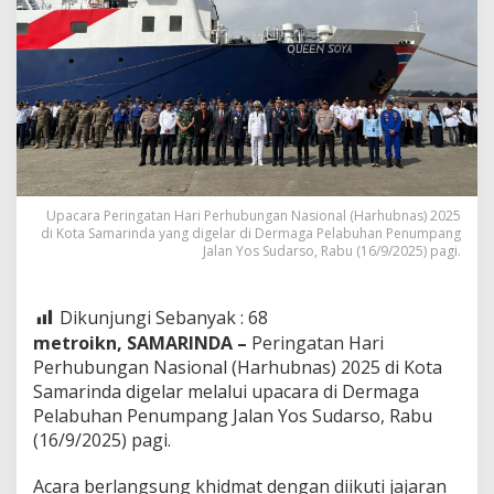
Upacara Peringatan Hari Perhubungan Nasional (Harhubnas) 2025
di Kota Samarinda yang digelar di Dermaga Pelabuhan Penumpang
Jalan Yos Sudarso, Rabu (16/9/2025) pagi.
Dikunjungi Sebanyak :
68
metroikn, SAMARINDA –
Peringatan Hari
Perhubungan Nasional (Harhubnas) 2025 di Kota
Samarinda digelar melalui upacara di Dermaga
Pelabuhan Penumpang Jalan Yos Sudarso, Rabu
(16/9/2025) pagi.
Acara berlangsung khidmat dengan diikuti jajaran