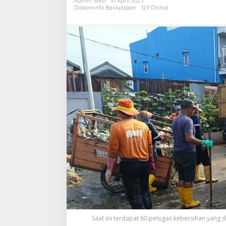
Admin Web
10 April 2025
P
Diskominfo Balikpapan
129 Dilihat
K
Saat ini terdapat 60 petugas kebersihan yang 