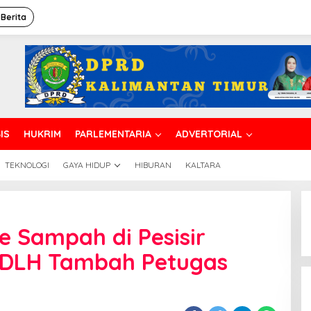
 Berita
IS
HUKRIM
PARLEMENTARIA
ADVERTORIAL
TEKNOLOGI
GAYA HIDUP
HIBURAN
KALTARA
eningkatan
olume
 Sampah di Pesisir
ampah
i
, DLH Tambah Petugas
esisir
antai
alikpapan,
LH
ambah