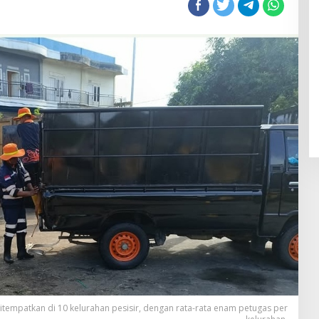
etugas
ebersihan
ditempatkan di 10 kelurahan pesisir, dengan rata-rata enam petugas per