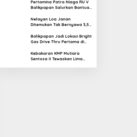
Pertamina Patra Niaga RU V
Balikpapan Salurkan Bantuan
Pendidikan bagi Anak Ring-1
Kilang
Nelayan Loa Janan
Ditemukan Tak Bernyawa 3,5
Kilometer dari Lokasi
Kejadian di Sungai Mahakam
Balikpapan Jadi Lokasi Bright
Gas Drive Thru Pertama di
Indonesia
Kebakaran KMP Mutiara
Sentosa II Tewaskan Lima
Orang, Pemerintah Pastikan
Penyebab Diusut