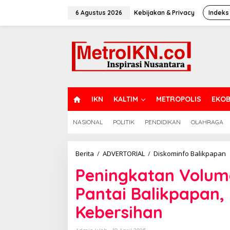
Lewati
ke
6 Agustus 2026
Kebijakan & Privacy
Indeks
konten
H
IKN
KALTIM
METROPOLIS
EKOB
O
M
NASIONAL
POLITIK
PENDIDIKAN
OLAHRAGA
E
P
Berita
/
ADVERTORIAL
/
Diskominfo Balikpapan
V
Peningkatan Volume
S
d
Pantai Balikpapan
P
P
Kebersihan
B
D
T