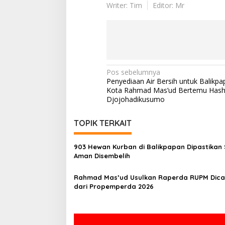
Writer: Tim
Editor: Mr
Navigasi
Pos sebelumnya
Penyediaan Air Bersih untuk Balikpa
pos
Kota Rahmad Mas’ud Bertemu Has
Djojohadikusumo
TOPIK TERKAIT
903 Hewan Kurban di Balikpapan Dipastikan 
Aman Disembelih
Rahmad Mas’ud Usulkan Raperda RUPM Dica
dari Propemperda 2026