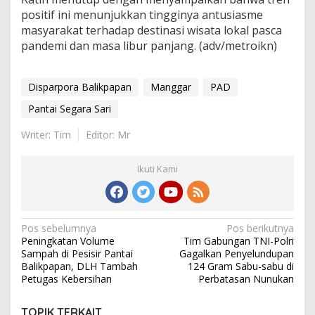
positif ini menunjukkan tingginya antusiasme
masyarakat terhadap destinasi wisata lokal pasca
pandemi dan masa libur panjang. (adv/metroikn)
Disparpora Balikpapan
Manggar
PAD
Pantai Segara Sari
Writer: Tim
Editor: Mr
Ikuti Kami
Navigasi
Pos sebelumnya
Pos berikutnya
Peningkatan Volume
Tim Gabungan TNI-Polri
pos
Sampah di Pesisir Pantai
Gagalkan Penyelundupan
Balikpapan, DLH Tambah
124 Gram Sabu-sabu di
Petugas Kebersihan
Perbatasan Nunukan
TOPIK TERKAIT