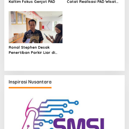
Kaltim Fokus Genjot PAD
Catat Realisasi PAD Wisata
Capai 80 Persen, Pantai
Manggar Jadi Penopang
Utama
Ronal Stephen Desak
Penertiban Parkir Liar di
Samarinda: Rugikan Warga
dan PAD
Inspirasi Nusantara