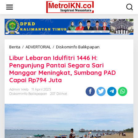
Lewati
ke
konten
Libur
Berita
/
ADVERTORIAL
/
Diskominfo Balikpapan
Lebaran
Libur Lebaran Idulfitri 1446 H:
Idulfitri
1446
Pengunjung Pantai Segara Sari
H:
Manggar Meningkat, Sumbang PAD
Pengunjung
Capai Rp794 Juta
Pantai
Segara
Admin Web
11 April 2025
Sari
Diskominfo Balikpapan
207 Dilihat
Manggar
Meningkat,
Sumbang
PAD
Capai
Rp794
Juta