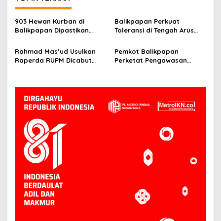
903 Hewan Kurban di
Balikpapan Perkuat
Balikpapan Dipastikan
Toleransi di Tengah Arus
Sehat, Aman Disembelih
Pendatang IKN
Rahmad Mas’ud Usulkan
Pemkot Balikpapan
Raperda RUPM Dicabut
Perketat Pengawasan
dari Propemperda 2026
Kurban, Wawali Minta
Limbah Penyembelihan
Dikelola Baik