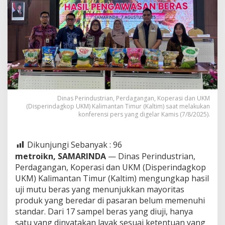
Layak
Dinas Perindustrian, Perdagangan, Koperasi dan UKM
(Disperindagkop UKM) Kalimantan Timur (Kaltim) saat melakukan
konferensi pers yang digelar Kamis (7/8/2025).
Dikunjungi Sebanyak :
96
metroikn, SAMARINDA
— Dinas Perindustrian,
Perdagangan, Koperasi dan UKM (Disperindagkop
UKM) Kalimantan Timur (Kaltim) mengungkap hasil
uji mutu beras yang menunjukkan mayoritas
produk yang beredar di pasaran belum memenuhi
standar. Dari 17 sampel beras yang diuji, hanya
satu yang dinyatakan layak sesuai ketentuan yang