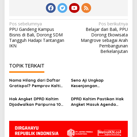
Navigasi
Pos sebelumnya
Pos berikutnya
PPU Gandeng Kampus
Belajar dari Bali, PPU
pos
Bisnis di Bali, Dorong SDM
Dorong Ekowisata
Tangguh Hadapi Tantangan
Mangrove sebagai Arah
IKN
Pembangunan
Berkelanjutan
TOPIK TERKAIT
Nama Hilang dari Daftar
Seno Aji Ungkap
Gratispol? Pemprov Kaltim
Kesenjangan
Sebut Belum Berstatus
Kesejahteraan di Kaltim, Ini
Penerima
Fokus Pembangunan ke
Hak Angket DPRD Kaltim
DPRD Kaltim Pastikan Hak
Depan
Dijadwalkan Paripurna 10
Angket Masuk Agenda
Juni, Hasanuddin: Semua
Paripurna 10 Juni
Sesuai Mekanisme