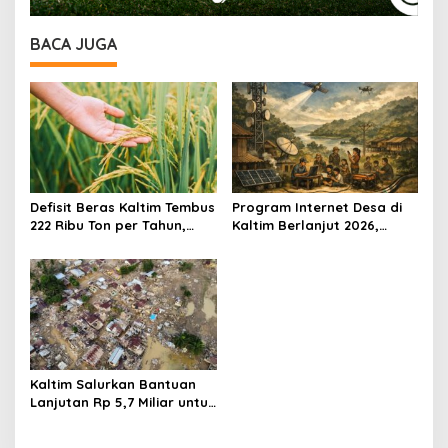
BACA JUGA
Defisit Beras Kaltim Tembus
Program Internet Desa di
222 Ribu Ton per Tahun,
Kaltim Berlanjut 2026,
Ketergantungan Pasokan
Fokus Wilayah Belum
Luar Daerah Masih Tinggi
Tersentuh Jaringan
Kaltim Salurkan Bantuan
Lanjutan Rp 5,7 Miliar untuk
Korban Bencana di Aceh
dan Sumatera