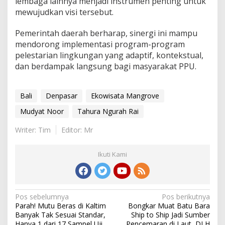
lembaga lainnya menjadi instrumen penting untuk
mewujudkan visi tersebut.
Pemerintah daerah berharap, sinergi ini mampu
mendorong implementasi program-program
pelestarian lingkungan yang adaptif, kontekstual,
dan berdampak langsung bagi masyarakat PPU.
Bali
Denpasar
Ekowisata Mangrove
Mudyat Noor
Tahura Ngurah Rai
Writer: Tim
Editor: Mr
Ikuti Kami
Navigasi
Pos sebelumnya
Pos berikutnya
Parah! Mutu Beras di Kaltim
Bongkar Muat Batu Bara
pos
Banyak Tak Sesuai Standar,
Ship to Ship Jadi Sumber
Hanya 1 dari 17 Sampel Uji
Pencemaran di Laut, DLH