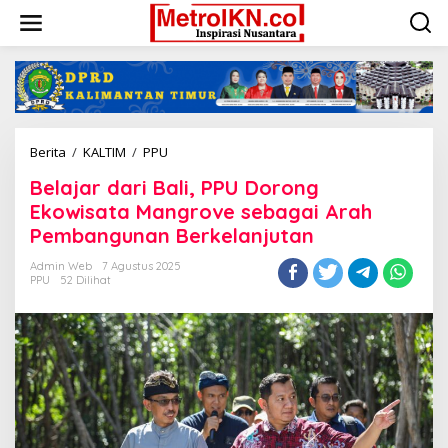
Lewati
ke
konten
Belajar
Berita
/
KALTIM
/
PPU
dari
Belajar dari Bali, PPU Dorong
Bali,
PPU
Ekowisata Mangrove sebagai Arah
Dorong
Pembangunan Berkelanjutan
Ekowisata
Mangrove
Admin Web
7 Agustus 2025
sebagai
PPU
52 Dilihat
Arah
Pembangunan
Berkelanjutan