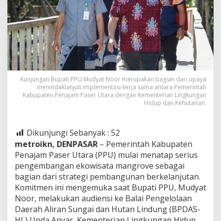
Kunjungan Bupati PPU Mudyat Noor merupakan bagian dari upaya
menindaklanjuti implementasi kerja sama antara Pemerintah
Kabupaten Penajam Paser Utara dengan Kementerian Lingkungan
Hidup dan Kehutanan.
Dikunjungi Sebanyak :
52
metroikn, DENPASAR
– Pemerintah Kabupaten
Penajam Paser Utara (PPU) mulai menatap serius
pengembangan ekowisata mangrove sebagai
bagian dari strategi pembangunan berkelanjutan.
Komitmen ini mengemuka saat Bupati PPU, Mudyat
Noor, melakukan audiensi ke Balai Pengelolaan
Daerah Aliran Sungai dan Hutan Lindung (BPDAS-
HL) Unda Anyar, Kementerian Lingkungan Hidup