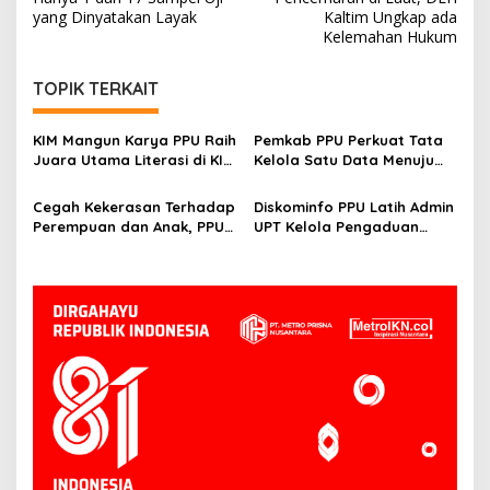
yang Dinyatakan Layak
Kaltim Ungkap ada
Kelemahan Hukum
TOPIK TERKAIT
KIM Mangun Karya PPU Raih
Pemkab PPU Perkuat Tata
Juara Utama Literasi di KIM
Kelola Satu Data Menuju
Fest 2025, Angkat Budaya
Gerbang Nusantara yang
Paser ke Panggung
Terpadu
Cegah Kekerasan Terhadap
Diskominfo PPU Latih Admin
Nasional
Perempuan dan Anak, PPU
UPT Kelola Pengaduan
Perkuat Sinergi Lintas
Melalui SP4N-LAPOR
Sektor