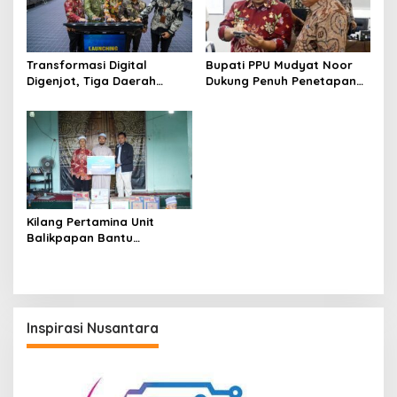
Transformasi Digital
Bupati PPU Mudyat Noor
Digenjot, Tiga Daerah
Dukung Penuh Penetapan
Kawasan Selatan Kaltim
IKN sebagai Ibu Kota Politik
Matangkan Ekosistem
2028
Pembayaran Nontunai
Kilang Pertamina Unit
Balikpapan Bantu
Penanggulangan Bencana
Karhutla di Kalimantan
Barat
Inspirasi Nusantara