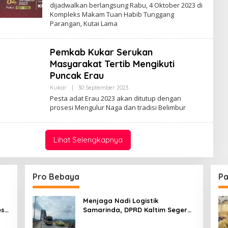
dijadwalkan berlangsung Rabu, 4 Oktober 2023 di
Kompleks Makam Tuan Habib Tunggang
Parangan, Kutai Lama
Pemkab Kukar Serukan
Masyarakat Tertib Mengikuti
Puncak Erau
Oleh
Kukar
|
30 September 2023
Admin
Pesta adat Erau 2023 akan ditutup dengan
prosesi Mengulur Naga dan tradisi Belimbur
Lihat Selengkapnya
Pro Bebaya
Pa
Menjaga Nadi Logistik
est
Samarinda, DPRD Kaltim Segera
e
Tinjau Jembatan Mahulu