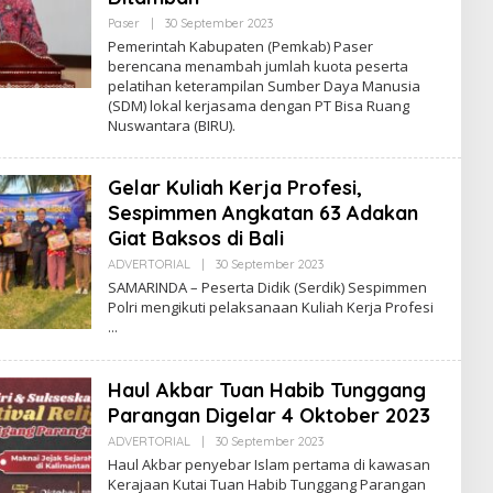
Oleh
Paser
|
30 September 2023
Admin
Pemerintah Kabupaten (Pemkab) Paser
berencana menambah jumlah kuota peserta
pelatihan keterampilan Sumber Daya Manusia
(SDM) lokal kerjasama dengan PT Bisa Ruang
Nuswantara (BIRU).
Gelar Kuliah Kerja Profesi,
Sespimmen Angkatan 63 Adakan
Giat Baksos di Bali
Oleh
ADVERTORIAL
|
30 September 2023
Admin
SAMARINDA – Peserta Didik (Serdik) Sespimmen
Polri mengikuti pelaksanaan Kuliah Kerja Profesi
Haul Akbar Tuan Habib Tunggang
Parangan Digelar 4 Oktober 2023
Oleh
ADVERTORIAL
|
30 September 2023
Admin
Haul Akbar penyebar Islam pertama di kawasan
Kerajaan Kutai Tuan Habib Tunggang Parangan