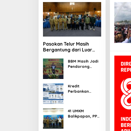
METRO
IKN
Pasokan Telur Masih
Bergantung dari Luar
Kaltim, BI Balikpapan
Siapkan Peternak Baru
BBM Masih Jadi
Pendorong
Inflasi, BI
Pastikan Harga
Pangan di
Kredit
Balikpapan dan
Perbankan
PPU Terkendali
Balikpapan
Tembus Rp41,5
Triliun, Investasi
41 UMKM
Jadi Penggerak
Balikpapan, PPU,
Utama
dan Paser
Digembleng