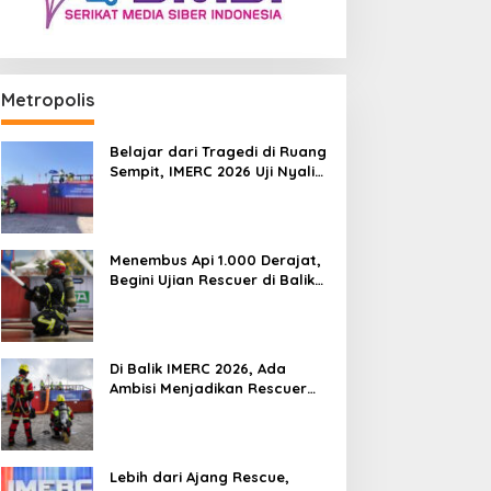
METROPOLIS
Metropolis
Di Balik IMERC 2026, Ada Ambis
Rescuer Indonesia Setara Level
Belajar dari Tragedi di Ruang
Sempit, IMERC 2026 Uji Nyali
Rescuer Selamatkan Korban
Agustus 2026
Menembus Api 1.000 Derajat,
Begini Ujian Rescuer di Balik
IMERC 2026
Di Balik IMERC 2026, Ada
Ambisi Menjadikan Rescuer
Indonesia Setara Level Dunia
Lebih dari Ajang Rescue,