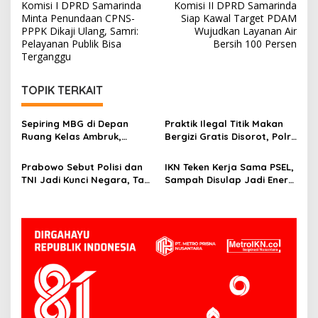
Komisi I DPRD Samarinda
Komisi II DPRD Samarinda
pos
Minta Penundaan CPNS-
Siap Kawal Target PDAM
PPPK Dikaji Ulang, Samri:
Wujudkan Layanan Air
Pelayanan Publik Bisa
Bersih 100 Persen
Terganggu
TOPIK TERKAIT
Sepiring MBG di Depan
Praktik Ilegal Titik Makan
Ruang Kelas Ambruk,
Bergizi Gratis Disorot, Polri
Potret Tantangan
Buka Ruang Pengaduan
Pendidikan di Grobogan
Prabowo Sebut Polisi dan
IKN Teken Kerja Sama PSEL,
TNI Jadi Kunci Negara, Tapi
Sampah Disulap Jadi Energi
Sering Kena Hujatan
di Kaltim