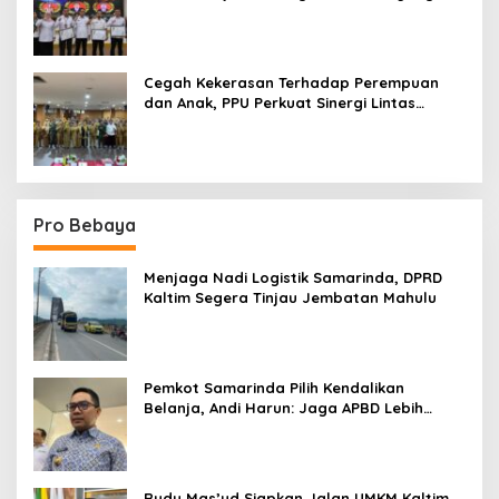
Terpadu
Cegah Kekerasan Terhadap Perempuan
dan Anak, PPU Perkuat Sinergi Lintas
Sektor
Pro Bebaya
Menjaga Nadi Logistik Samarinda, DPRD
Kaltim Segera Tinjau Jembatan Mahulu
Pemkot Samarinda Pilih Kendalikan
Belanja, Andi Harun: Jaga APBD Lebih
Penting daripada Berutang
Rudy Mas’ud Siapkan Jalan UMKM Kaltim