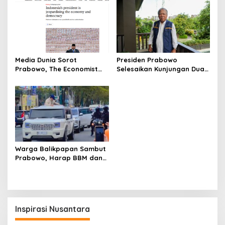
Media Dunia Sorot
Presiden Prabowo
Prabowo, The Economist
Selesaikan Kunjungan Dua
Sebut Indonesia Makin
Hari di IKN, Basuki: Sinyal
Otoriter dan Boros
Pembangunan Berlanjut
Warga Balikpapan Sambut
Prabowo, Harap BBM dan
LPG Lebih Terjangkau
Inspirasi Nusantara