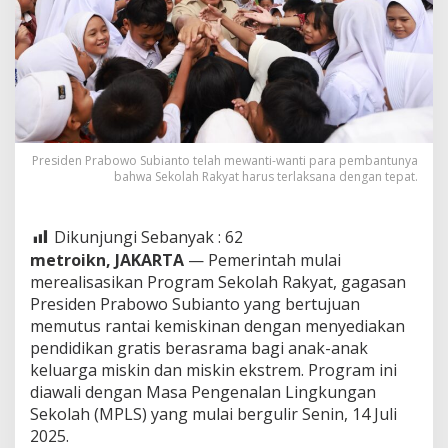
Presiden Prabowo Subianto telah mewanti-wanti para pembantunya
bahwa Sekolah Rakyat harus terlaksana dengan tepat.
Dikunjungi Sebanyak :
62
metroikn, JAKARTA
— Pemerintah mulai
merealisasikan Program Sekolah Rakyat, gagasan
Presiden Prabowo Subianto yang bertujuan
memutus rantai kemiskinan dengan menyediakan
pendidikan gratis berasrama bagi anak-anak
keluarga miskin dan miskin ekstrem. Program ini
diawali dengan Masa Pengenalan Lingkungan
Sekolah (MPLS) yang mulai bergulir Senin, 14 Juli
2025.