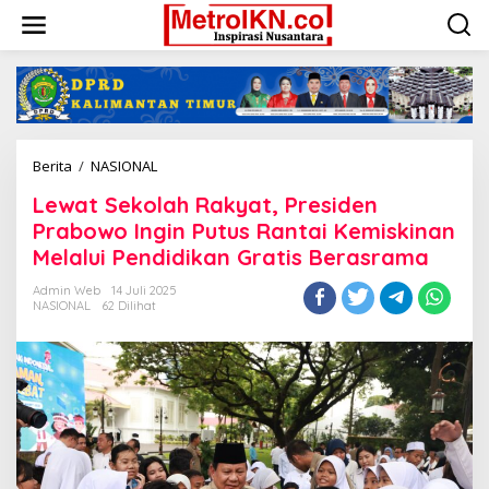
Lewati
ke
konten
Lewat
Berita
/
NASIONAL
Sekolah
Lewat Sekolah Rakyat, Presiden
Rakyat,
Presiden
Prabowo Ingin Putus Rantai Kemiskinan
Prabowo
Melalui Pendidikan Gratis Berasrama
Ingin
Putus
Admin Web
14 Juli 2025
Rantai
NASIONAL
62 Dilihat
Kemiskinan
Melalui
Pendidikan
Gratis
Berasrama