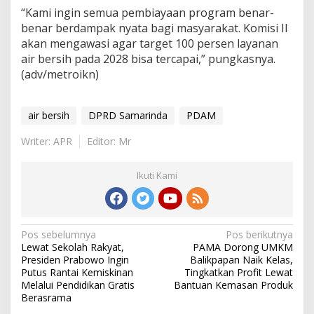
“Kami ingin semua pembiayaan program benar-
benar berdampak nyata bagi masyarakat. Komisi II
akan mengawasi agar target 100 persen layanan
air bersih pada 2028 bisa tercapai,” pungkasnya.
(adv/metroikn)
air bersih
DPRD Samarinda
PDAM
Writer: APR
Editor: Mr
Ikuti Kami
Navigasi
Pos sebelumnya
Pos berikutnya
Lewat Sekolah Rakyat,
PAMA Dorong UMKM
pos
Presiden Prabowo Ingin
Balikpapan Naik Kelas,
Putus Rantai Kemiskinan
Tingkatkan Profit Lewat
Melalui Pendidikan Gratis
Bantuan Kemasan Produk
Berasrama