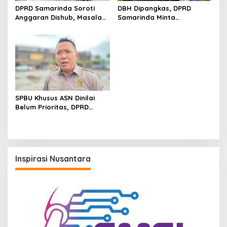
DPRD Samarinda Soroti
DBH Dipangkas, DPRD
Anggaran Dishub, Masalah
Samarinda Minta
Parkir dan Truk ODOL Dinilai
Pemerintah Pusat Segera
Belum Tertangani Optimal
Tambah Anggaran
SPBU Khusus ASN Dinilai
Belum Prioritas, DPRD
Samarinda Pilih Dorong
Pembenahan Distribusi BBM
Inspirasi Nusantara