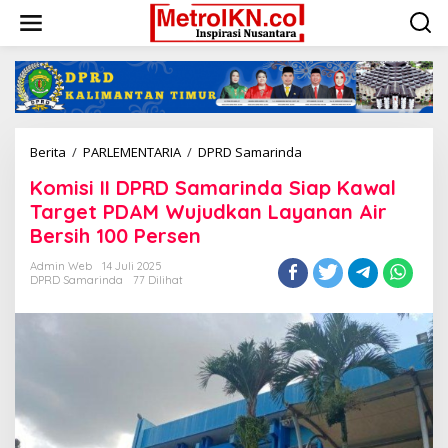
Lewati
ke
konten
Komisi
Berita
/
PARLEMENTARIA
/
DPRD Samarinda
II
Komisi II DPRD Samarinda Siap Kawal
DPRD
Samarinda
Target PDAM Wujudkan Layanan Air
Siap
Bersih 100 Persen
Kawal
Target
Admin Web
14 Juli 2025
PDAM
DPRD Samarinda
77 Dilihat
Wujudkan
Layanan
Air
Bersih
100
Persen