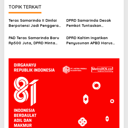
TOPIK TERKAIT
Teras Samarinda II Dinilai
DPRD Samarinda Desak
Berpotensi Jadi Penggerak
Pemkot Tuntaskan
Ekonomi Baru di Tepian
Hambatan Operasional
Mahakam
Teras Samarinda II
PAD Teras Samarinda Baru
DPRD Kaltim Ingatkan
Rp500 Juta, DPRD Minta
Penyusunan APBD Harus
Pengelolaan Kawasan
Transparan dan Detail
Lebih Agresif