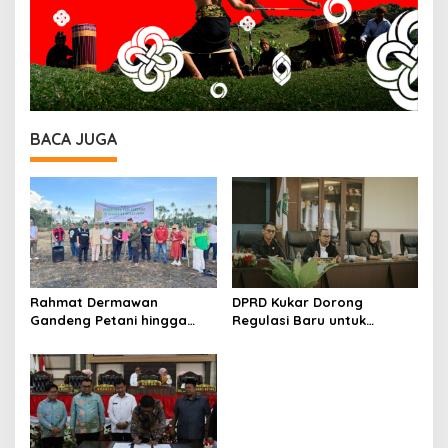
BACA JUGA
Rahmat Dermawan
DPRD Kukar Dorong
Gandeng Petani hingga
Regulasi Baru untuk
Akademisi, Inisiasi
Penguatan UMKM,
Penguatan Ketahanan
Pariwisata, dan Ekonomi
Pangan di Wilayah IKN
Kerakyatan