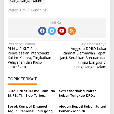
Sangasanga Dalam
Writer: Tim
Editor: Mr
Ikuti Kami
Navigasi
Pos sebelumnya
Pos berikutnya
PLN UIP KLT Pacu
Anggota DPRD Kukar
pos
Penyelesaian Interkoneksi
Rahmat Dermawan Tepati
Kaltim-Kaltara, Tingkatkan
Janji, Serahkan Bantuan dan
Pelayanan dan Rasio
Tinjau Longsor di
Elektrifikasi
Sangasanga Dalam
TOPIK TERKAIT
Kutai Barat Terima Bantuan
Satresnarkoba Polres
BNPB, TNI Siap Terjun
Kubar Tangkap DPO
Hingga Wilayah Pedalaman
Narkotika, Amankan 65
Poket Sabu-Sabu di Sekitar
Sosok Kompol Emanuel
Ajudan Bupati Kubar Jalani
Hotel Mahakam Asri
Teguh, Personel Polri yang
Pemeriksaan di