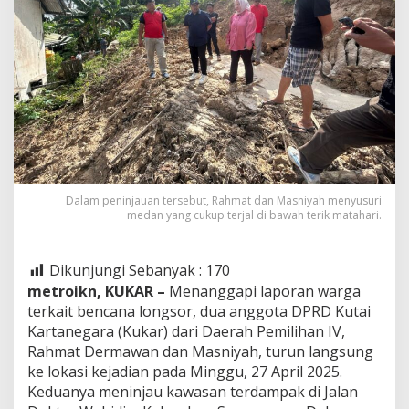
Dalam peninjauan tersebut, Rahmat dan Masniyah menyusuri
medan yang cukup terjal di bawah terik matahari.
Dikunjungi Sebanyak :
170
metroikn, KUKAR –
Menanggapi laporan warga
terkait bencana longsor, dua anggota DPRD Kutai
Kartanegara (Kukar) dari Daerah Pemilihan IV,
Rahmat Dermawan dan Masniyah, turun langsung
ke lokasi kejadian pada Minggu, 27 April 2025.
Keduanya meninjau kawasan terdampak di Jalan