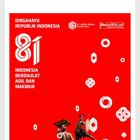
Juga Seorang Pendeta di
Denpomdam Mulawarman
Kubar