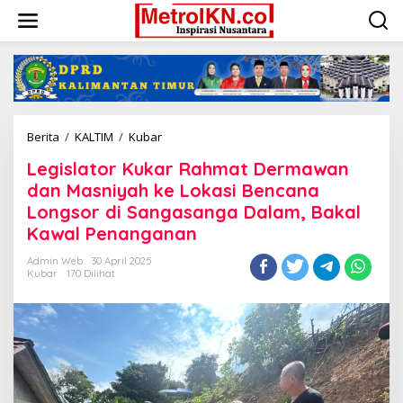
Lewati
ke
konten
Legislator
Berita
/
KALTIM
/
Kubar
Kukar
Legislator Kukar Rahmat Dermawan
Rahmat
Dermawan
dan Masniyah ke Lokasi Bencana
dan
Longsor di Sangasanga Dalam, Bakal
Masniyah
Kawal Penanganan
ke
Lokasi
Admin Web
30 April 2025
Bencana
Kubar
170 Dilihat
Longsor
di
Sangasanga
Dalam,
Bakal
Kawal
Penanganan