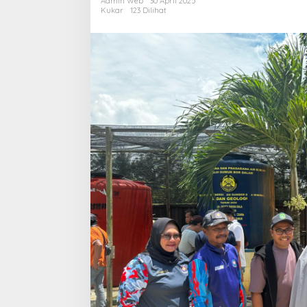
Admin Web
30 April 2025
dan
Kukar
123 Dilihat
Tinjau
Longsor
di
Sangasanga
Dalam