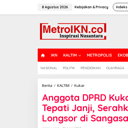
Lewati
ke
8 Agustus 2026
Kebijakan & Privacy
Indeks
konten
H
IKN
KALTIM
METROPOLIS
EKOB
O
M
NASIONAL
POLITIK
PENDIDIKAN
OLAHRAGA
E
Anggota
Berita
/
KALTIM
/
Kukar
DPRD
Anggota DPRD Kuk
Kukar
Rahmat
Tepati Janji, Sera
Dermawan
Tepati
Longsor di Sangas
Janji,
Serahkan
Bantuan