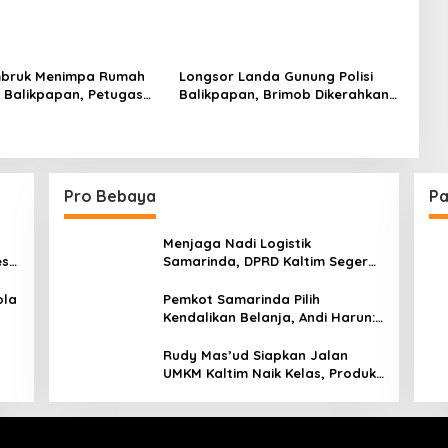
mbruk Menimpa Rumah
Longsor Landa Gunung Polisi
 Balikpapan, Petugas
Balikpapan, Brimob Dikerahkan
akuasi
Bantu Penanganan Darurat
Pro Bebaya
Pa
Menjaga Nadi Logistik
est
Samarinda, DPRD Kaltim Segera
e
Tinjau Jembatan Mahulu
ola
Pemkot Samarinda Pilih
Kendalikan Belanja, Andi Harun:
Jaga APBD Lebih Penting
daripada Berutang
Rudy Mas’ud Siapkan Jalan
UMKM Kaltim Naik Kelas, Produk
Lokal Bidik Hotel hingga
Bandara