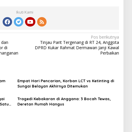
Ikuti Kami
Pos berikutnya
 dan
Tinjau Parit Tergenang di RT 24, Anggota
r di
DPRD Kukar Rahmat Dermawan Janji Kawal
enanganan
Perbaikan
pam
Empat Hari Pencarian, Korban LCT vs Ketinting di
Sungai Belayan Akhirnya Ditemukan
gai
Tragedi Kebakaran di Anggana: 3 Bocah Tewas,
 Satu
Deretan Rumah Hangus