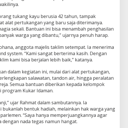
akilinya.
eorang tukang kayu berusia 42 tahun, tampak
 alat pertukangan yang baru saja diterimanya.
agia sekali. Bantuan ini bisa menambah penghasilan
anyak warga yang dibantu,” ujarnya penuh harap.
ohana, anggota majelis taklim setempat. Ia menerima
d system. “Kami sangat berterima kasih. Dengan
klim kami bisa berjalan lebih baik,” katanya.
an dalam kegiatan ini, mulai dari alat pertukangan,
rlengkapan salawatan, tandon air, hingga peralatan
reja. Semua bantuan diberikan kepada kelompok
i program Kukar Idaman.
nji,” ujar Rahmat dalam sambutannya. Ia
 bukanlah bentuk hadiah, melainkan hak warga yang
di parlemen. “Saya hanya memperjuangkannya agar
ya dengan nada tegas namun hangat.