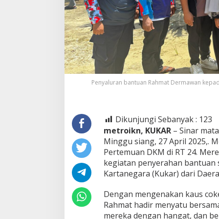
Penyaluran bantuan Rahmat Dermawan kepad
Dikunjungi Sebanyak :
123
metroikn, KUKAR
– Sinar mat
Minggu siang, 27 April 2025,. 
Pertemuan DKM di RT 24. Merek
kegiatan penyerahan bantuan s
Kartanegara (Kukar) dari Daer
Dengan mengenakan kaus cokela
Rahmat hadir menyatu bersama
mereka dengan hangat, dan ber