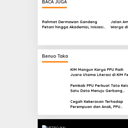
BACA JUGA
Rahmat Dermawan Gandeng
Jalan A
Petani hingga Akademisi, Inisiasi
Warga di
Penguatan Ketahanan Pangan di
Bantu Ev
Wilayah IKN
Benuo Taka
KIM Mangun Karya PPU Raih
Juara Utama Literasi di KIM F
2025, Angkat Budaya Paser k
Panggung Nasional
Pemkab PPU Perkuat Tata Kel
Satu Data Menuju Gerbang
Nusantara yang Terpadu
Cegah Kekerasan Terhadap
Perempuan dan Anak, PPU
Perkuat Sinergi Lintas Sektor