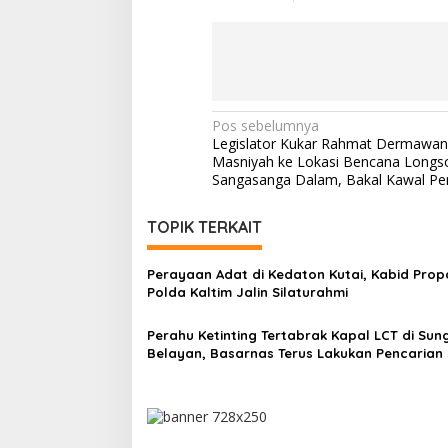
Navigasi
Pos sebelumnya
Legislator Kukar Rahmat Dermawan
pos
Masniyah ke Lokasi Bencana Longso
Sangasanga Dalam, Bakal Kawal P
TOPIK TERKAIT
Perayaan Adat di Kedaton Kutai, Kabid Pro
Polda Kaltim Jalin Silaturahmi
Perahu Ketinting Tertabrak Kapal LCT di Sun
Belayan, Basarnas Terus Lakukan Pencarian
Orang Hilang