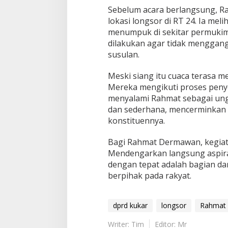
Sebelum acara berlangsung, R
lokasi longsor di RT 24. Ia mel
menumpuk di sekitar permuki
dilakukan agar tidak menggan
susulan.
Meski siang itu cuaca terasa m
Mereka mengikuti proses penye
menyalami Rahmat sebagai ung
dan sederhana, mencerminkan 
konstituennya.
Bagi Rahmat Dermawan, kegiata
Mendengarkan langsung aspira
dengan tepat adalah bagian d
berpihak pada rakyat.
dprd kukar
longsor
Rahmat
Writer: Tim
Editor: Mr