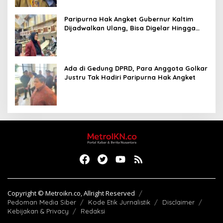
Paripurna Hak Angket Gubernur Kaltim
Dijadwalkan Ulang, Bisa Digelar Hingga
Tiga Kali Sidang
Ada di Gedung DPRD, Para Anggota Golkar
Justru Tak Hadiri Paripurna Hak Angket
Copyright © Metroikn.co, Allright Reserved
Pedoman Media Siber
Kode Etik Jurnalistik
Disclaimer
Kebijakan & Privacy
Redaksi