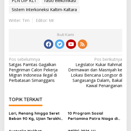
PLN UIP KLT
rasio elektrifikasi
Sistem Interkoneksi Kaltim-Kaltara
Writer: Tim
Editor: Mr
Ikuti Kami
Navigasi
Pos sebelumnya
Pos berikutnya
Satgas Pamtas Gagalkan
Legislator Kukar Rahmat
pos
Pengiriman Calon Pekerja
Dermawan dan Masniyah ke
Migran Indonesia Ilegal di
Lokasi Bencana Longsor di
Perbatasan Simanggaris
Sangasanga Dalam, Bakal
Kawal Penanganan
TOPIK TERKAIT
Lari, Renang hingga Seret
10 Program Sosial
Beban 90 Kg, Ujian Terakhir
Pertamina Patra Niaga di
Rescuer IMERC 2026
Kalimantan Diguyur
Penghargaan ISRA 2026
Australia Melihat
IMERC 2026 Uji