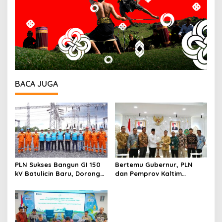
BACA JUGA
PLN Sukses Bangun GI 150
Bertemu Gubernur, PLN
kV Batulicin Baru, Dorong
dan Pemprov Kaltim
Program KEK Indonesia di
Perkuat Sinergi
Batulicin
Pembangunan Daerah