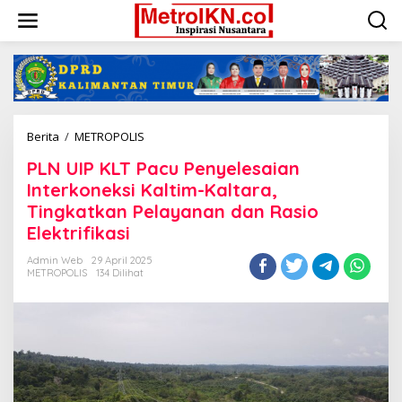
Lewati
ke
konten
PLN
Berita
/
METROPOLIS
UIP
PLN UIP KLT Pacu Penyelesaian
KLT
Pacu
Interkoneksi Kaltim-Kaltara,
Penyelesaian
Tingkatkan Pelayanan dan Rasio
Interkoneksi
Elektrifikasi
Kaltim-
Kaltara,
Admin Web
29 April 2025
Tingkatkan
METROPOLIS
134 Dilihat
Pelayanan
dan
Rasio
Elektrifikasi