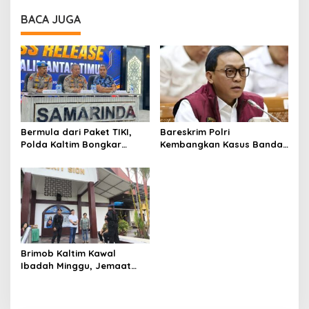
BACA JUGA
Bermula dari Paket TIKI,
Bareskrim Polri
Polda Kaltim Bongkar
Kembangkan Kasus Bandar
Dugaan Jaringan Narkoba
Narkoba Kutai Barat, Eks
Libatkan Kasat Resnarkoba
Kasat Resnarkoba Terseret
Kukar
Brimob Kaltim Kawal
Ibadah Minggu, Jemaat
Beribadah dengan Rasa
Aman