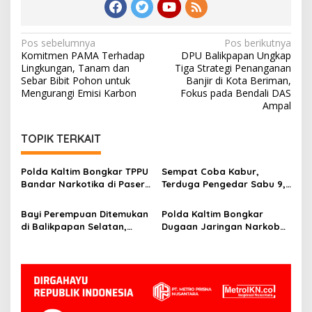
Navigasi
Pos sebelumnya
Pos berikutnya
Komitmen PAMA Terhadap
DPU Balikpapan Ungkap
pos
Lingkungan, Tanam dan
Tiga Strategi Penanganan
Sebar Bibit Pohon untuk
Banjir di Kota Beriman,
Mengurangi Emisi Karbon
Fokus pada Bendali DAS
Ampal
TOPIK TERKAIT
Polda Kaltim Bongkar TPPU
Sempat Coba Kabur,
Bandar Narkotika di Paser,
Terduga Pengedar Sabu 9,9
Sita Uang Rp1 Miliar dan
Gram Ditangkap Polisi di
Aset 13 Hektare
Kutai Timur
Bayi Perempuan Ditemukan
Polda Kaltim Bongkar
di Balikpapan Selatan,
Dugaan Jaringan Narkoba
Polisi Telusuri CCTV dan
Malaysia, Sita 5,4 Liter
Saksi
Cairan Positif
Metamfetamin