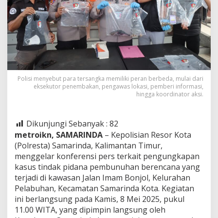
Polisi menyebut para tersangka memiliki peran berbeda, mulai dari
eksekutor penembakan, pengawas lokasi, pemberi informasi,
hingga koordinator aksi.
Dikunjungi Sebanyak :
82
metroikn, SAMARINDA
– Kepolisian Resor Kota
(Polresta) Samarinda, Kalimantan Timur,
menggelar konferensi pers terkait pengungkapan
kasus tindak pidana pembunuhan berencana yang
terjadi di kawasan Jalan Imam Bonjol, Kelurahan
Pelabuhan, Kecamatan Samarinda Kota. Kegiatan
ini berlangsung pada Kamis, 8 Mei 2025, pukul
11.00 WITA, yang dipimpin langsung oleh