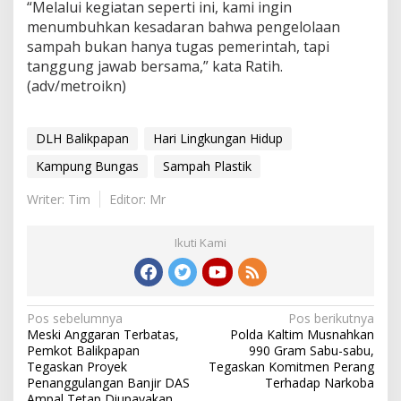
“Melalui kegiatan seperti ini, kami ingin
menumbuhkan kesadaran bahwa pengelolaan
sampah bukan hanya tugas pemerintah, tapi
tanggung jawab bersama,” kata Ratih.
(adv/metroikn)
DLH Balikpapan
Hari Lingkungan Hidup
Kampung Bungas
Sampah Plastik
Writer: Tim
Editor: Mr
Ikuti Kami
Navigasi
Pos sebelumnya
Pos berikutnya
Meski Anggaran Terbatas,
Polda Kaltim Musnahkan
pos
Pemkot Balikpapan
990 Gram Sabu-sabu,
Tegaskan Proyek
Tegaskan Komitmen Perang
Penanggulangan Banjir DAS
Terhadap Narkoba
Ampal Tetap Diupayakan