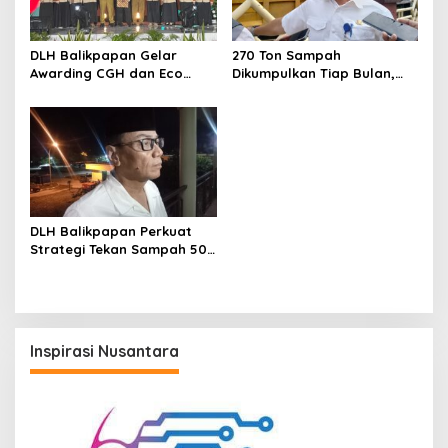
DLH Balikpapan Gelar
270 Ton Sampah
Awarding CGH dan Eco
Dikumpulkan Tiap Bulan,
Office 2025, Dorong Kota
DLH Balikpapan Ajak
Berbudaya Lingkungan
Warga Jaga Kebersihan
Laut
DLH Balikpapan Perkuat
Strategi Tekan Sampah 50
Persen pada 2025
Inspirasi Nusantara