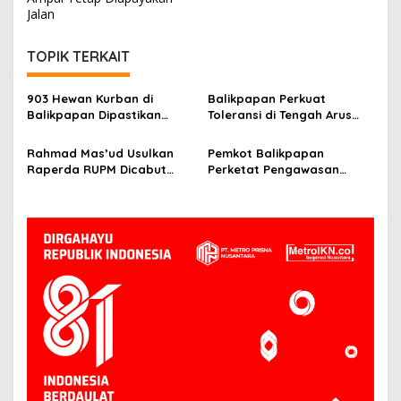
Jalan
TOPIK TERKAIT
903 Hewan Kurban di
Balikpapan Perkuat
Balikpapan Dipastikan
Toleransi di Tengah Arus
Sehat, Aman Disembelih
Pendatang IKN
Rahmad Mas’ud Usulkan
Pemkot Balikpapan
Raperda RUPM Dicabut
Perketat Pengawasan
dari Propemperda 2026
Kurban, Wawali Minta
Limbah Penyembelihan
Dikelola Baik