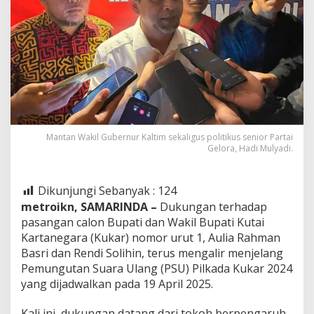
Mantan Wakil Gubernur Kaltim sekaligus politikus senior Partai
Gelora, Hadi Mulyadi.
Dikunjungi Sebanyak :
124
metroikn, SAMARINDA –
Dukungan terhadap
pasangan calon Bupati dan Wakil Bupati Kutai
Kartanegara (Kukar) nomor urut 1, Aulia Rahman
Basri dan Rendi Solihin, terus mengalir menjelang
Pemungutan Suara Ulang (PSU) Pilkada Kukar 2024
yang dijadwalkan pada 19 April 2025.
Kali ini, dukungan datang dari tokoh berpengaruh