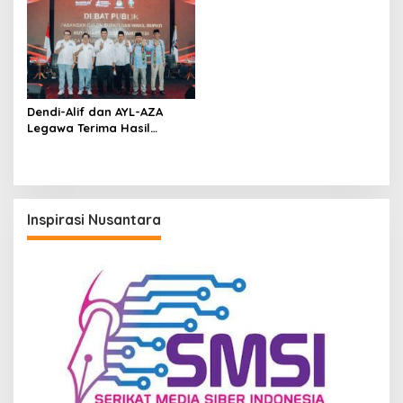
Kebahagiaan Sederhana
Berkualitas
Bersama Anak
Berkebutuhan Khusus
Dendi-Alif dan AYL-AZA
Legawa Terima Hasil
Rekapitulasi Pilkada Kukar
2025
Inspirasi Nusantara