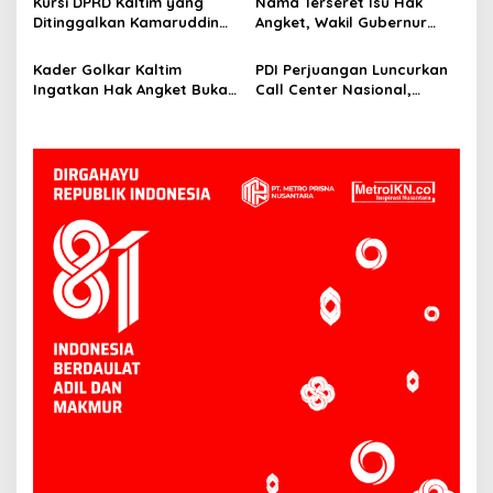
Kursi DPRD Kaltim yang
Nama Terseret Isu Hak
Ditinggalkan Kamaruddin
Angket, Wakil Gubernur
Ibrahim Belum
Kaltim Seno Aji: Itu Urusan
Diparipurnakan, DPRD
DPRD
Kader Golkar Kaltim
PDI Perjuangan Luncurkan
Kaltim Tunggu Surat Resmi
Ingatkan Hak Angket Bukan
Call Center Nasional,
NasDem
Alat Politik, Harus Ada
Ananda Emira Moeis: Warga
Dasar Hukum
Bisa Langsung Sampaikan
Keluhan