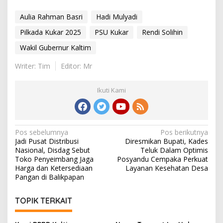
Aulia Rahman Basri
Hadi Mulyadi
Pilkada Kukar 2025
PSU Kukar
Rendi Solihin
Wakil Gubernur Kaltim
Writer: Tim
Editor: Mr
Ikuti Kami
Navigasi
Pos sebelumnya
Pos berikutnya
Jadi Pusat Distribusi
Diresmikan Bupati, Kades
pos
Nasional, Disdag Sebut
Teluk Dalam Optimis
Toko Penyeimbang Jaga
Posyandu Cempaka Perkuat
Harga dan Ketersediaan
Layanan Kesehatan Desa
Pangan di Balikpapan
TOPIK TERKAIT