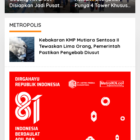
Disiapkan Jadi Pusat
Punya 4 Tower Khusus
Peradilan Konstitusi,
Perempuan,
Progres Konstruksi
Dilengkapi Security
Capai 12,41 Persen
dan CCTV
METROPOLIS
Kebakaran KMP Mutiara Sentosa II
Tewaskan Lima Orang, Pemerintah
Pastikan Penyebab Diusut