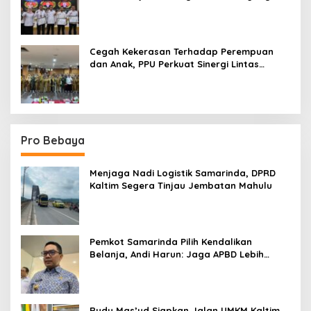
Terpadu
Cegah Kekerasan Terhadap Perempuan
dan Anak, PPU Perkuat Sinergi Lintas
Sektor
Pro Bebaya
Menjaga Nadi Logistik Samarinda, DPRD
Kaltim Segera Tinjau Jembatan Mahulu
Pemkot Samarinda Pilih Kendalikan
Belanja, Andi Harun: Jaga APBD Lebih
Penting daripada Berutang
Rudy Mas’ud Siapkan Jalan UMKM Kaltim