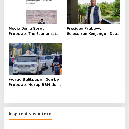
Media Dunia Sorot
Presiden Prabowo
Prabowo, The Economist
Selesaikan Kunjungan Dua
Sebut Indonesia Makin
Hari di IKN, Basuki: Sinyal
Otoriter dan Boros
Pembangunan Berlanjut
Warga Balikpapan Sambut
Prabowo, Harap BBM dan
LPG Lebih Terjangkau
Inspirasi Nusantara