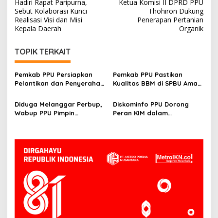
pos
Hadiri Rapat Paripurna,
Ketua Komisi II DPRD PPU
Sebut Kolaborasi Kunci
Thohiron Dukung
Realisasi Visi dan Misi
Penerapan Pertanian
Kepala Daerah
Organik
TOPIK TERKAIT
Pemkab PPU Persiapkan
Pemkab PPU Pastikan
Pelantikan dan Penyerahan
Kualitas BBM di SPBU Aman
SK PPPK pada Mei 2025
dan Sesuai Standar Melalui
Monitoring Ketat
Diduga Melanggar Perbup,
Diskominfo PPU Dorong
Wabup PPU Pimpin
Peran KIM dalam
Langsung Monitoring
Membangun Citra Positif
Pembangunan Toko Modern
Desa dan Promosi UMKM
di Kelurahan Nenang