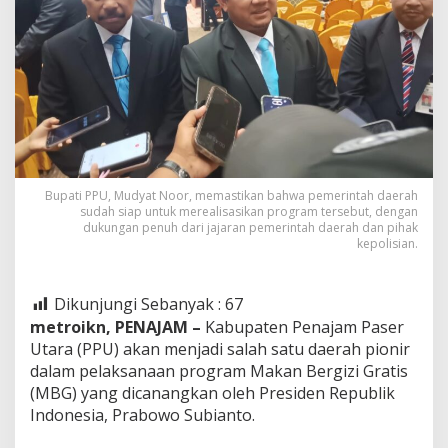
Bupati PPU, Mudyat Noor, memastikan bahwa pemerintah daerah
sudah siap untuk merealisasikan program tersebut, dengan
dukungan penuh dari jajaran pemerintah daerah dan pihak
kepolisian.
Dikunjungi Sebanyak :
67
metroikn,
PENAJAM –
Kabupaten Penajam Paser
Utara (PPU) akan menjadi salah satu daerah pionir
dalam pelaksanaan program Makan Bergizi Gratis
(MBG) yang dicanangkan oleh Presiden Republik
Indonesia, Prabowo Subianto.