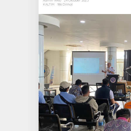
Admin Web
24 Oktober 2025
Barang
KALTIM
186 Dilihat
yang
Berkeselamatan