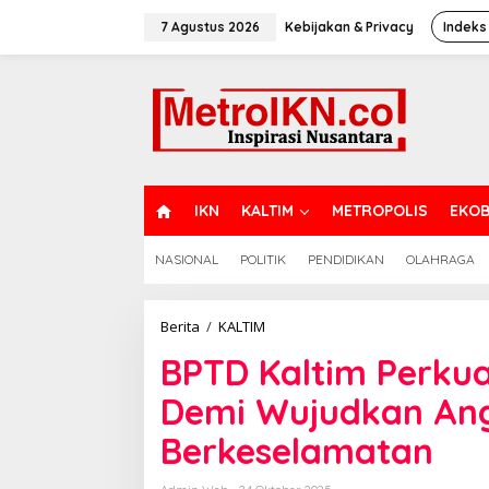
Lewati
ke
7 Agustus 2026
Kebijakan & Privacy
Indeks
konten
H
IKN
KALTIM
METROPOLIS
EKOB
O
M
NASIONAL
POLITIK
PENDIDIKAN
OLAHRAGA
E
BPTD
Berita
/
KALTIM
Kaltim
BPTD Kaltim Perkuat
Perkuat
Sinergi
Demi Wujudkan An
Lintas
Instansi
Berkeselamatan
Demi
Wujudkan
Angkutan