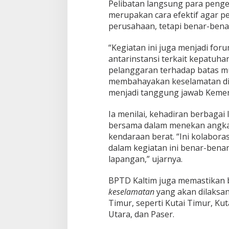
Pelibatan langsung para peng
merupakan cara efektif agar pe
perusahaan, tetapi benar-benar
“Kegiatan ini juga menjadi fo
antarinstansi terkait kepatuha
pelanggaran terhadap batas m
membahayakan keselamatan di j
menjadi tanggung jawab Kement
Ia menilai, kehadiran berbag
bersama dalam menekan angka k
kendaraan berat. “Ini kolabora
dalam kegiatan ini benar-benar
lapangan,” ujarnya.
BPTD Kaltim juga memastikan 
keselamatan
yang akan dilaksan
Timur, seperti Kutai Timur, Ku
Utara, dan Paser.