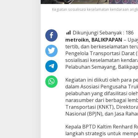
Kegiatan sosialisasi keselamatan kendaraan an
Dikunjungi Sebanyak :
186
metroikn, BALIKPAPAN
– Upa
tertib, dan berkeselamatan terus
Pengelola Transportasi Darat 
sosialisasi keselamatan kend
Pelabuhan Semayang, Balikpapa
Kegiatan ini diikuti oleh para
dalam Asosiasi Pengusaha Truk 
pelabuhan yang difasilitasi ole
narasumber dari berbagai lemb
Transportasi (KNKT), Direktorat
Nasional (BPJN), dan Jasa Rahar
Kepala BPTD Kaltim Renhard Ro
langkah strategis untuk memper