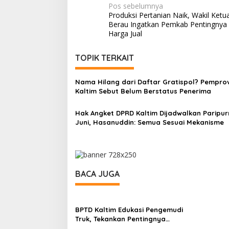
Navigasi
Pos sebelumnya
Produksi Pertanian Naik, Wakil Ket
pos
Berau Ingatkan Pemkab Pentingnya
Harga Jual
TOPIK TERKAIT
Nama Hilang dari Daftar Gratispol? Pempro
Kaltim Sebut Belum Berstatus Penerima
Hak Angket DPRD Kaltim Dijadwalkan Paripur
Juni, Hasanuddin: Semua Sesuai Mekanisme
BACA JUGA
BPTD Kaltim Edukasi Pengemudi
Truk, Tekankan Pentingnya
Sistem Rem Demi Angkutan