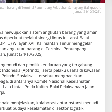
gkutan barang di Terminal Penumpang Pelabuhan Semayang, Balikpapan,
Jumat (24/10/2025).
ya mewujudkan sistem angkutan barang yang aman,
 diperkuat melalui sinergi lintas instansi. Balai
(BPTD) Wilayah XVII Kalimantan Timur menggelar
araan angkutan barang di Terminal Penumpang
n, Jumat (24/10/2025).
 pengemudi dan pemilik kendaraan yang tergabung
Indonesia (Aptrindo), serta pelaku usaha di kawasan
h Pelindo. Sosialisasi tersebut menghadirkan
aga, di antaranya Komite Nasional Keselamatan
 Lalu Lintas Polda Kaltim, Balai Pelaksanaan Jalan
ja.
nald menjelaskan, kolaborasi antarinstansi menjadi
kuat budaya keselamatan di sektor logistik.