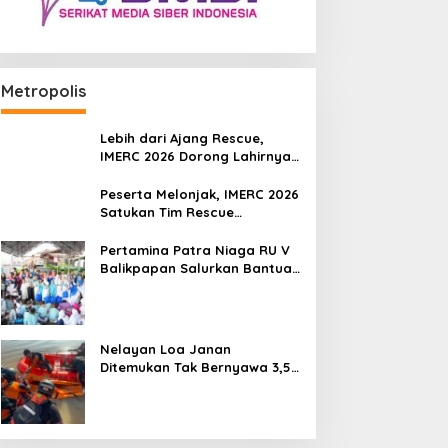
Metropolis
Lebih dari Ajang Rescue,
IMERC 2026 Dorong Lahirnya
Penyelamat Kompeten untuk
Indonesia
Peserta Melonjak, IMERC 2026
Satukan Tim Rescue
Indonesia dan Australia di
Balikpapan
Pertamina Patra Niaga RU V
Balikpapan Salurkan Bantuan
Pendidikan bagi Anak Ring-1
Kilang
Nelayan Loa Janan
Ditemukan Tak Bernyawa 3,5
Kilometer dari Lokasi
Kejadian di Sungai Mahakam