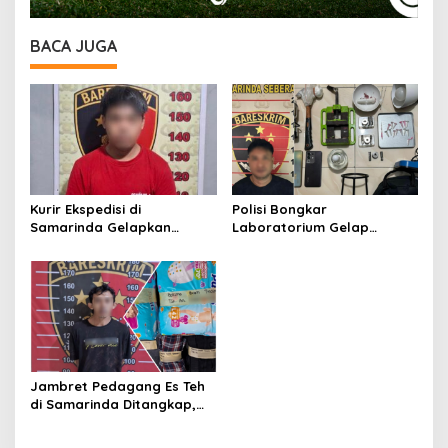
BACA JUGA
Kurir Ekspedisi di
Polisi Bongkar
Samarinda Gelapkan
Laboratorium Gelap
iPhone 17 Pro Max hingga
Ekstasi Oplosan di
Barang Elektronik Lainnya,
Samarinda
Kerugian Capai Rp 98 Juta
Jambret Pedagang Es Teh
di Samarinda Ditangkap,
Pelaku Gasak Uang Rp10
Juta untuk Belanja Susu