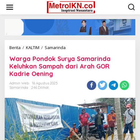
Lewati
ke
konten
Warga
Berita
/
KALTIM
/
Samarinda
Pondok
Warga Pondok Surya Samarinda
Surya
Samarinda
Keluhkan Sampah dari Arah GOR
Keluhkan
Kadrie Oening
Sampah
dari
Admin Web
16 Agustus 2025
Arah
Samarinda
246 Dilihat
GOR
Kadrie
Oening