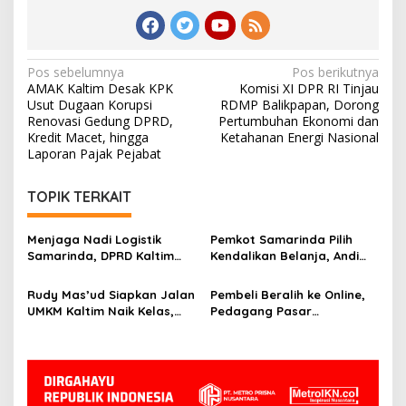
Navigasi
Pos sebelumnya
Pos berikutnya
AMAK Kaltim Desak KPK
Komisi XI DPR RI Tinjau
pos
Usut Dugaan Korupsi
RDMP Balikpapan, Dorong
Renovasi Gedung DPRD,
Pertumbuhan Ekonomi dan
Kredit Macet, hingga
Ketahanan Energi Nasional
Laporan Pajak Pejabat
TOPIK TERKAIT
Menjaga Nadi Logistik
Pemkot Samarinda Pilih
Samarinda, DPRD Kaltim
Kendalikan Belanja, Andi
Segera Tinjau Jembatan
Harun: Jaga APBD Lebih
Mahulu
Penting daripada Berutang
Rudy Mas’ud Siapkan Jalan
Pembeli Beralih ke Online,
UMKM Kaltim Naik Kelas,
Pedagang Pasar
Produk Lokal Bidik Hotel
Tradisional Samarinda Kian
hingga Bandara
Tertekan