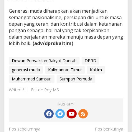
Generasi muda diharapkan akan menjadikan
semangat nasionalisme, persiapan diri untuk masa
depan yang cerah, dan kontribusi dalam ketahanan
pangan sebagai hal-hal yang tak terpisahkan
dalam perjalanan mereka menuju masa depan yang
lebih baik.
(adv/dprdkaltim)
Dewan Perwakilan Rakyat Daerah
DPRD
generasi muda
Kalimantan Timur
Kaltim
Muhammad Samsun
Sumpah Pemuda
Writer: *
Editor: Roy MS
Ikuti Kami
Navigasi
Pos sebelumnya
Pos berikutnya