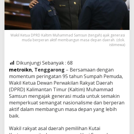
Wakil Ketua DPRD Kaltim Muhammad Samsun (tengah) ajak generasi
muda berperan aktif membangun masa depan daerah. (dok.
istimewa)
Dikunjungi Sebanyak :
68
metroikn
, Tenggarong
– Bersamaan dengan
momentum peringatan 95 tahun Sumpah Pemuda,
Wakil Ketua Dewan Perwakilan Rakyat Daerah
(DPRD) Kalimantan Timur (Kaltim) Muhammad
Samsun mengajak generasi muda untuk semakin
memperkuat semangat nasionalisme dan berperan
aktif dalam membangun masa depan yang lebih
baik.
Wakil rakyat asal daerah pemilihan Kutai