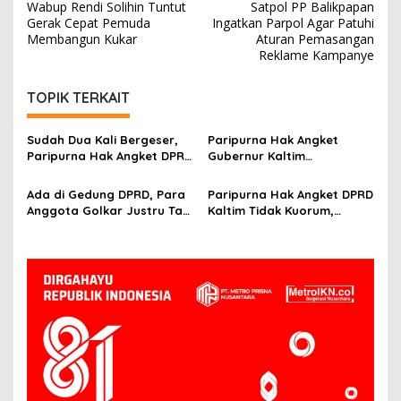
Wabup Rendi Solihin Tuntut
Satpol PP Balikpapan
pos
Gerak Cepat Pemuda
Ingatkan Parpol Agar Patuhi
Membangun Kukar
Aturan Pemasangan
Reklame Kampanye
TOPIK TERKAIT
Sudah Dua Kali Bergeser,
Paripurna Hak Angket
Paripurna Hak Angket DPRD
Gubernur Kaltim
Kaltim Belum Juga Digelar
Dijadwalkan Ulang, Bisa
Digelar Hingga Tiga Kali
Ada di Gedung DPRD, Para
Paripurna Hak Angket DPRD
Sidang
Anggota Golkar Justru Tak
Kaltim Tidak Kuorum,
Hadiri Paripurna Hak
Kemarahan Masyarakat
Angket
Bisa Kian Meluas