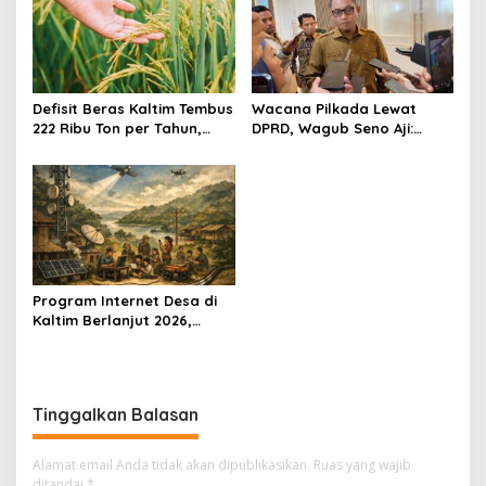
Defisit Beras Kaltim Tembus
Wacana Pilkada Lewat
222 Ribu Ton per Tahun,
DPRD, Wagub Seno Aji:
Ketergantungan Pasokan
Kaltim Ikuti Keputusan
Luar Daerah Masih Tinggi
Pemerintah Pusat
Program Internet Desa di
Kaltim Berlanjut 2026,
Fokus Wilayah Belum
Tersentuh Jaringan
Tinggalkan Balasan
Alamat email Anda tidak akan dipublikasikan.
Ruas yang wajib
ditandai
*