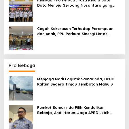
Pemkab PPU Perkuat Tata Kelola Satu
Data Menuju Gerbang Nusantara yang
Terpadu
Cegah Kekerasan Terhadap Perempuan
dan Anak, PPU Perkuat Sinergi Lintas
Sektor
Pro Bebaya
Menjaga Nadi Logistik Samarinda, DPRD
Kaltim Segera Tinjau Jembatan Mahulu
Pemkot Samarinda Pilih Kendalikan
Belanja, Andi Harun: Jaga APBD Lebih
Penting daripada Berutang