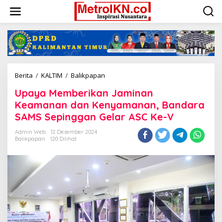
Lewati
ke
konten
Upaya
Berita
/
KALTIM
/
Balikpapan
Memberikan
Upaya Memberikan Jaminan
Jaminan
Keamanan
Keamanan dan Kenyamanan, Bandara
dan
SAMS Sepinggan Gelar ASC Ke-V
Kenyamanan,
Bandara
Admin Web
12 Desember 2024
SAMS
Balikpapan
120 Dilihat
Sepinggan
Gelar
ASC
Ke-
V