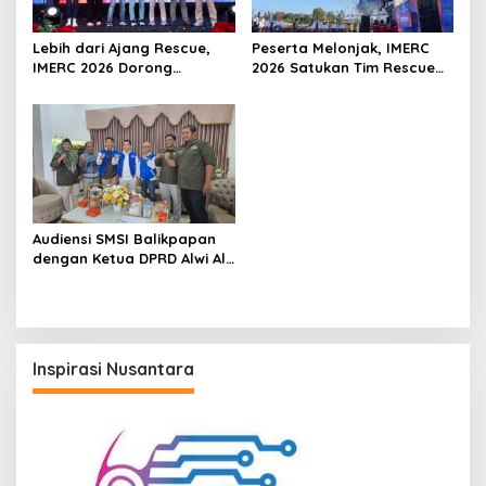
Lebih dari Ajang Rescue,
Peserta Melonjak, IMERC
IMERC 2026 Dorong
2026 Satukan Tim Rescue
Lahirnya Penyelamat
Indonesia dan Australia di
Kompeten untuk Indonesia
Balikpapan
Audiensi SMSI Balikpapan
dengan Ketua DPRD Alwi Al
Qadri, Perkuat Peran Media
dalam Pembangunan Kota
Inspirasi Nusantara