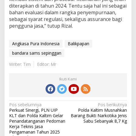
diterapkan di tahun 2024. Tentu saja hal ini sebagai
bahan evaluasi dalam rangka penyempurnaan,
sebagai syarat regulasi, sekaligus assurance bagi
pengguna jasa,” tutup Rizal.
Angkasa Pura Indonesia
Balikpapan
bandara sams sepinggan
Writer: Tim
Editor: Mr
Ikuti Kami
Navigasi
Pos sebelumnya
Pos berikutnya
Perkuat Sinergi, PLN UIP
Polda Kaltim Musnahkan
pos
KLT dan Polda Kaltim Gelar
Barang Bukti Narkotika Jenis
Penandatanganan Pedoman
Sabu Sebanyak 8,7 Kg
Kerja Teknis Jasa
Pengamanan Tahun 2025