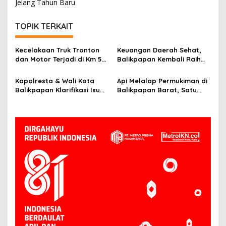
Jelang Tahun Baru
TOPIK TERKAIT
Kecelakaan Truk Tronton
Keuangan Daerah Sehat,
dan Motor Terjadi di Km 5
Balikpapan Kembali Raih
Balikpapan, Dua Orang
Opini WTP dari BPK
Jadi Korban
Kapolresta & Wali Kota
Api Melalap Permukiman di
Balikpapan Klarifikasi Isu
Balikpapan Barat, Satu
Begal: Ternyata ODGJ,
Rumah Hangus
Bukan Pelaku Kriminal