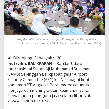
Kegiatan ASC ke-V belangsung di Ruang Rapat Kahayan Kantor
Administrasi Bandara SAMS Sepinggan Balikpapan (10/12).
Dikunjungi Sebanyak :
120
metroikn, BALIKPAPAN
– Bandar Udara
Internasional Sultan Aji Muhammad Sulaiman
(SAMS) Sepinggan Balikpapan gelar Airport
Security Committee (ASC) ke- V, sebagai bentuk
komitmen PT Angkasa Pura Indonesia untuk
menjaga dan meningkatkan keamanan serta
kenyamanan pengguna jasa selama libur Natal
2024 & Tahun Baru 2025.