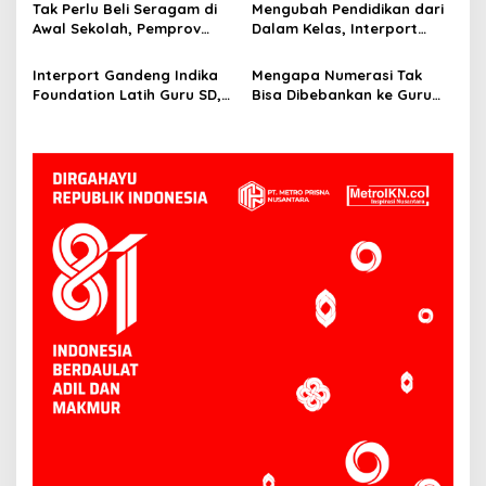
Tak Perlu Beli Seragam di
Mengubah Pendidikan dari
Awal Sekolah, Pemprov
Dalam Kelas, Interport
Kaltim Siapkan Paket Gratis
Bawa Pendekatan Baru
untuk 65 Ribu Siswa Baru
CSR di Bidang Pendidikan
Interport Gandeng Indika
Mengapa Numerasi Tak
Foundation Latih Guru SD,
Bisa Dibebankan ke Guru
Kejar Kenaikan Rapor
Matematika Saja?
Pendidikan Kota
Balikpapan