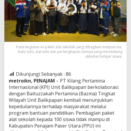
Pada kegiatan ini paket alat sekolah yang dibagikan meliputi tas,
buku tulis, alat tulis dan perlengkapan lainnya yang mendukung
aktivitas belajar siswa.
Dikunjungi Sebanyak :
86
metroikn, PENAJAM
– PT Kilang Pertamina
Internasional (KPI) Unit Balikpapan berkolaborasi
dengan Baituzzakah Pertamina (Bazma) Tingkat
Wilayah Unit Balikpapan kembali menunjukkan
kepeduliannya terhadap masyarakat melalui
program bantuan pendidikan. Pembagian paket
alat sekolah kepada 100 siswa tidak mampu di
Kabupaten Penajam Paser Utara (PPU) ini