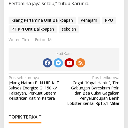
Pertamina jaya selalu,” tutup Karunia.
Kilang Pertamina Unit Balikpapan
Penajam
PPU
PT KPI Unit Balikpapan
sekolah
Writer: Tim
Editor: Mr
Ikuti Kami
Navigasi
Pos sebelumnya
Pos berikutnya
Jelang Nataru PLN UIP KLT
Cegat “Kapal Hantu”, Tim
pos
Sukses Energize GI 150 kV
Gabungan Bareskrim Polri
Talisayan, Perkuat Sistem
dan Bea Cukai Gagalkan
Kelistrikan Kaltim-Kaltara
Penyelundupan Benih
Lobster Senilai Rp15,1 Miliar
TOPIK TERKAIT