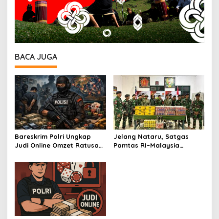
BACA JUGA
Bareskrim Polri Ungkap
Jelang Nataru, Satgas
Judi Online Omzet Ratusan
Pamtas RI–Malaysia
Miliar, Situs dan Rekening
Amankan Ratusan Kaleng
Diblokir
Miras Ilegal