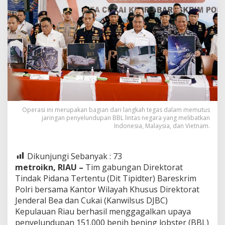
Operasi ini merupakan bagian dari langkah tegas dalam memutus
jaringan penyelundupan BBL lintas negara yang melibatkan
Indonesia, Malaysia, dan Vietnam.
Dikunjungi Sebanyak :
73
metroikn, RIAU –
Tim gabungan Direktorat
Tindak Pidana Tertentu (Dit Tipidter) Bareskrim
Polri bersama Kantor Wilayah Khusus Direktorat
Jenderal Bea dan Cukai (Kanwilsus DJBC)
Kepulauan Riau berhasil menggagalkan upaya
penyelundupan 151.000 benih bening lobster (BBL)