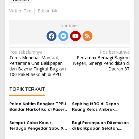
Writer: Tim
Editor: Mr
Ikuti Kami
Navigasi
Pos sebelumnya
Pos berikutnya
Terus Menebar Manfaat,
Pertamax Berbagi Bagimu
pos
Pertamina Unit Balikpapan
Negeri, Sinergi Pendidikan di
dan Bazma Tingkat Bagikan
Daerah 3T
100 Paket Sekolah di PPU
TOPIK TERKAIT
Polda Kaltim Bongkar TPPU
Sepiring MBG di Depan
Bandar Narkotika di Paser,
Ruang Kelas Ambruk,
Sita Uang Rp1 Miliar dan
Potret Tantangan
Aset 13 Hektare
Pendidikan di Grobogan
Sempat Coba Kabur,
Bayi Perempuan Ditemukan
Terduga Pengedar Sabu 9,9
di Balikpapan Selatan,
Gram Ditangkap Polisi di
Polisi Telusuri CCTV dan