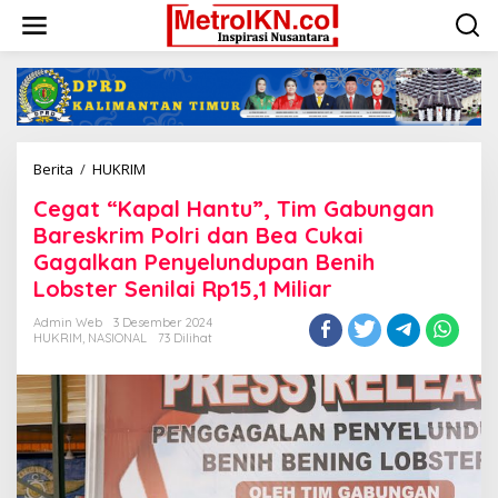
Lewati
ke
konten
Cegat
Berita
/
HUKRIM
"Kapal
Cegat “Kapal Hantu”, Tim Gabungan
Hantu",
Tim
Bareskrim Polri dan Bea Cukai
Gabungan
Gagalkan Penyelundupan Benih
Bareskrim
Lobster Senilai Rp15,1 Miliar
Polri
dan
Admin Web
3 Desember 2024
Bea
HUKRIM
,
NASIONAL
73 Dilihat
Cukai
Gagalkan
Penyelundupan
Benih
Lobster
Senilai
Rp15,1
Miliar