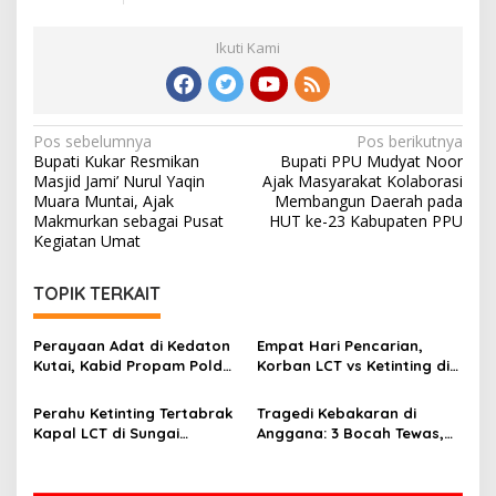
Ikuti Kami
Navigasi
Pos sebelumnya
Pos berikutnya
Bupati Kukar Resmikan
Bupati PPU Mudyat Noor
pos
Masjid Jami’ Nurul Yaqin
Ajak Masyarakat Kolaborasi
Muara Muntai, Ajak
Membangun Daerah pada
Makmurkan sebagai Pusat
HUT ke-23 Kabupaten PPU
Kegiatan Umat
TOPIK TERKAIT
Perayaan Adat di Kedaton
Empat Hari Pencarian,
Kutai, Kabid Propam Polda
Korban LCT vs Ketinting di
Kaltim Jalin Silaturahmi
Sungai Belayan Akhirnya
Ditemukan
Perahu Ketinting Tertabrak
Tragedi Kebakaran di
Kapal LCT di Sungai
Anggana: 3 Bocah Tewas,
Belayan, Basarnas Terus
Deretan Rumah Hangus
Lakukan Pencarian Satu
Orang Hilang