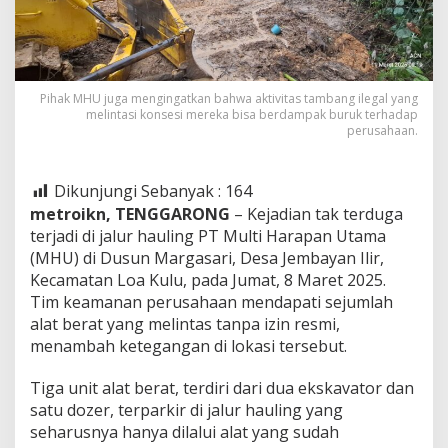
Terkait
Tambang
Ilegal
Pihak MHU juga mengingatkan bahwa aktivitas tambang ilegal yang
melintasi konsesi mereka bisa berdampak buruk terhadap
perusahaan.
Dikunjungi Sebanyak :
164
metroikn, TENGGARONG
– Kejadian tak terduga
terjadi di jalur hauling PT Multi Harapan Utama
(MHU) di Dusun Margasari, Desa Jembayan Ilir,
Kecamatan Loa Kulu, pada Jumat, 8 Maret 2025.
Tim keamanan perusahaan mendapati sejumlah
alat berat yang melintas tanpa izin resmi,
menambah ketegangan di lokasi tersebut.
Tiga unit alat berat, terdiri dari dua ekskavator dan
satu dozer, terparkir di jalur hauling yang
seharusnya hanya dilalui alat yang sudah