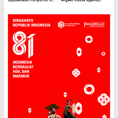
Juni, Hasanuddin: Semua
Paripurna 10 Juni
Sesuai Mekanisme