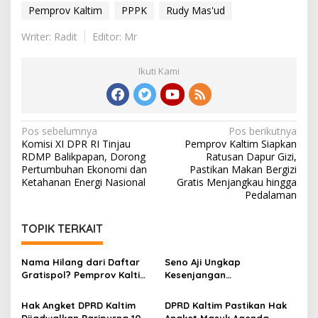
Pemprov Kaltim
PPPK
Rudy Mas'ud
Writer: Radit
Editor: Mr
Ikuti Kami
Navigasi
Pos sebelumnya
Pos berikutnya
Komisi XI DPR RI Tinjau
Pemprov Kaltim Siapkan
pos
RDMP Balikpapan, Dorong
Ratusan Dapur Gizi,
Pertumbuhan Ekonomi dan
Pastikan Makan Bergizi
Ketahanan Energi Nasional
Gratis Menjangkau hingga
Pedalaman
TOPIK TERKAIT
Nama Hilang dari Daftar
Seno Aji Ungkap
Gratispol? Pemprov Kaltim
Kesenjangan
Sebut Belum Berstatus
Kesejahteraan di Kaltim, Ini
Penerima
Fokus Pembangunan ke
Hak Angket DPRD Kaltim
DPRD Kaltim Pastikan Hak
Depan
Dijadwalkan Paripurna 10
Angket Masuk Agenda