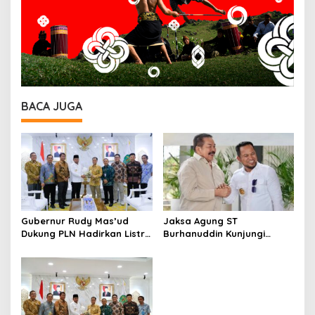
BACA JUGA
Gubernur Rudy Mas’ud
Jaksa Agung ST
Dukung PLN Hadirkan Listrik
Burhanuddin Kunjungi
yang Andal dan
Kaltim, Evaluasi Kinerja
Berkelanjutan di Kaltim
Kejaksaan