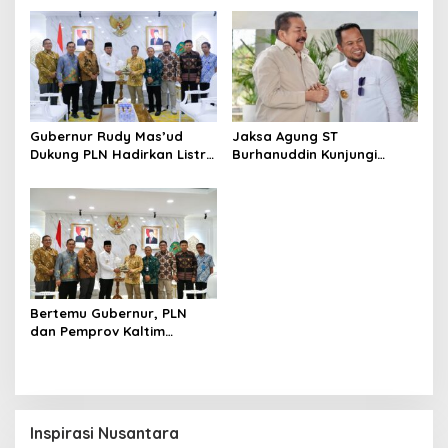
Gubernur Rudy Mas’ud
Jaksa Agung ST
Dukung PLN Hadirkan Listrik
Burhanuddin Kunjungi
yang Andal dan
Kaltim, Evaluasi Kinerja
Berkelanjutan di Kaltim
Kejaksaan
Bertemu Gubernur, PLN
dan Pemprov Kaltim
Perkuat Sinergi
Pembangunan Daerah
Inspirasi Nusantara