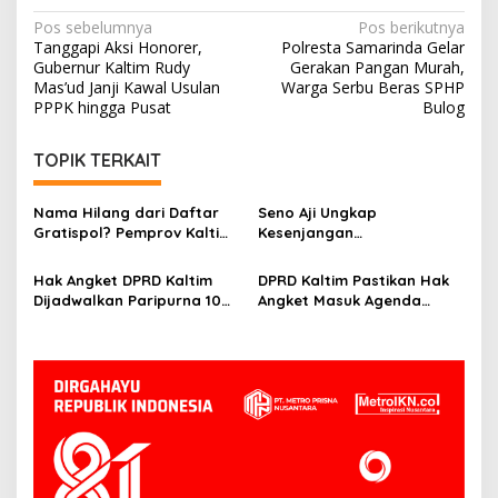
Navigasi
Pos sebelumnya
Pos berikutnya
Tanggapi Aksi Honorer,
Polresta Samarinda Gelar
pos
Gubernur Kaltim Rudy
Gerakan Pangan Murah,
Mas’ud Janji Kawal Usulan
Warga Serbu Beras SPHP
PPPK hingga Pusat
Bulog
TOPIK TERKAIT
Nama Hilang dari Daftar
Seno Aji Ungkap
Gratispol? Pemprov Kaltim
Kesenjangan
Sebut Belum Berstatus
Kesejahteraan di Kaltim, Ini
Penerima
Fokus Pembangunan ke
Hak Angket DPRD Kaltim
DPRD Kaltim Pastikan Hak
Depan
Dijadwalkan Paripurna 10
Angket Masuk Agenda
Juni, Hasanuddin: Semua
Paripurna 10 Juni
Sesuai Mekanisme