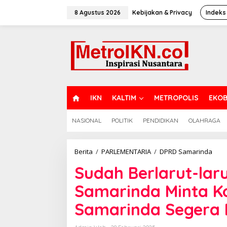
Lewati
ke
8 Agustus 2026
Kebijakan & Privacy
Indeks
konten
H
IKN
KALTIM
METROPOLIS
EKOB
O
M
NASIONAL
POLITIK
PENDIDIKAN
OLAHRAGA
E
Sud
Berita
/
PARLEMENTARIA
/
DPRD Samarinda
Berla
Sudah Berlarut-laru
larut
Komi
Samarinda Minta Ko
IV
DPR
Samarinda Segera 
Sama
Mint
Kont