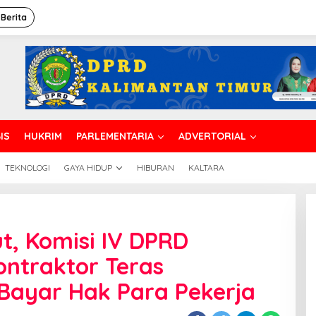
 Berita
IS
HUKRIM
PARLEMENTARIA
ADVERTORIAL
TEKNOLOGI
GAYA HIDUP
HIBURAN
KALTARA
ah
rut-
t, Komisi IV DPRD
,
si
ntraktor Teras
D
Bayar Hak Para Pekerja
rinda
a
raktor