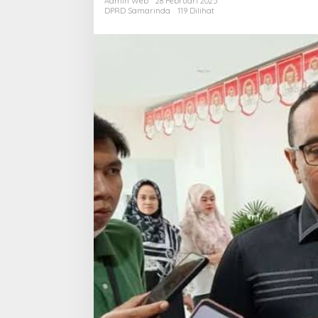
Admin Web
28 Februari 2025
Tera
DPRD Samarinda
119 Dilihat
Sama
Sege
Baya
Hak
Para
Peke