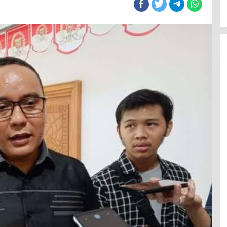
s
rinda
ra
r
rja