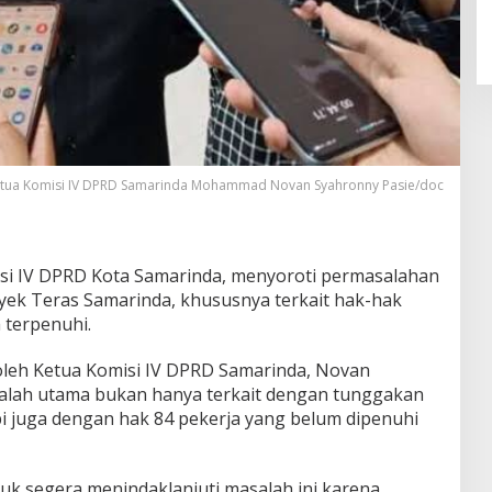
tua Komisi IV DPRD Samarinda Mohammad Novan Syahronny Pasie/doc
si IV DPRD Kota Samarinda, menyoroti permasalahan
oyek Teras Samarinda, khususnya terkait hak-hak
 terpenuhi.
oleh Ketua Komisi IV DPRD Samarinda, Novan
asalah utama bukan hanya terkait dengan tunggakan
i juga dengan hak 84 pekerja yang belum dipenuhi
k segera menindaklanjuti masalah ini karena