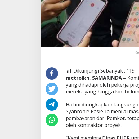
Ke
Dikunjungi Sebanyak :
119
metroikn, SAMARINDA –
Komi
yang dihadapi oleh pekerja pr
mereka yang hingga kini belum
Hal ini diungkapkan langsung 
Syahronie Pasie. Ia menilai m
pembayaran dari Pemkot, tetap
oleh kontraktor proyek.
“Kami meminta Dinas PUPR untu