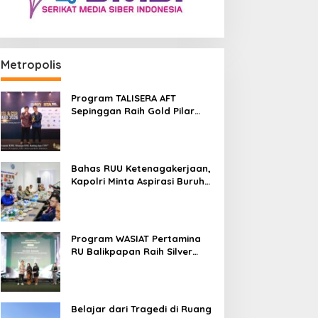
Metropolis
Program TALISERA AFT
Sepinggan Raih Gold Pilar
Lingkungan TJSL & CSR Award
2026
Bahas RUU Ketenagakerjaan,
Kapolri Minta Aspirasi Buruh
Dikawal Lewat Dialog
Program WASIAT Pertamina
RU Balikpapan Raih Silver
ISRA 2026 lewat Inovasi
Kesehatan Berbasis Warga
Belajar dari Tragedi di Ruang