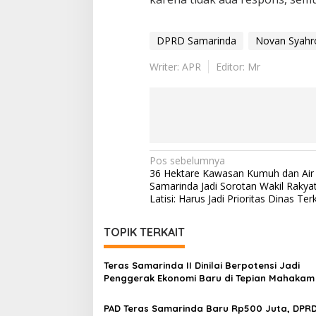
DPRD Samarinda
Novan Syahro
Writer: APR
Editor: Mr
Navigasi
Pos sebelumnya
36 Hektare Kawasan Kumuh dan Air 
pos
Samarinda Jadi Sorotan Wakil Rakyat
Latisi: Harus Jadi Prioritas Dinas Terk
TOPIK TERKAIT
Teras Samarinda II Dinilai Berpotensi Jadi
Penggerak Ekonomi Baru di Tepian Mahakam
PAD Teras Samarinda Baru Rp500 Juta, DPRD