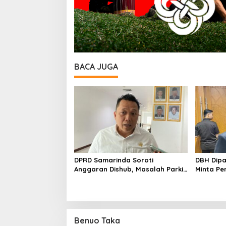
BACA JUGA
DPRD Samarinda Soroti
DBH Dip
Anggaran Dishub, Masalah Parkir
Minta Pe
dan Truk ODOL Dinilai Belum
Tambah 
Tertangani Optimal
Benuo Taka