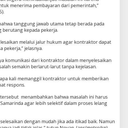
untuk menerima pembayaran dari pemerintah,”
).
 bahwa tanggung jawab utama tetap berada pada
 berutang kepada pekerja.
elesaikan melalui jalur hukum agar kontraktor dapat
pekerja,” jelasnya.
a komunikasi dari kontraktor dalam menyelesaikan
lah semakin berlarut-larut tanpa kejelasan.
rapa kali memanggil kontraktor untuk memberikan
pat respons.
kar tersebut menambahkan bahwa masalah ini harus
Samarinda agar lebih selektif dalam proses lelang
iselesaikan dengan mudah jika ada itikad baik. Namun
nya jadi tidak jelas,” tutup Novan. (apr/metroikn)