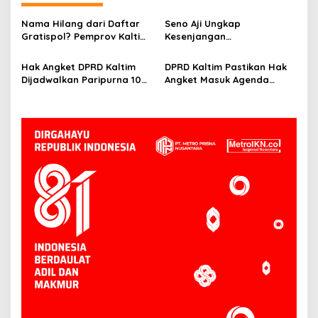
Nama Hilang dari Daftar
Seno Aji Ungkap
Gratispol? Pemprov Kaltim
Kesenjangan
Sebut Belum Berstatus
Kesejahteraan di Kaltim, Ini
Penerima
Fokus Pembangunan ke
Hak Angket DPRD Kaltim
DPRD Kaltim Pastikan Hak
Depan
Dijadwalkan Paripurna 10
Angket Masuk Agenda
Juni, Hasanuddin: Semua
Paripurna 10 Juni
Sesuai Mekanisme