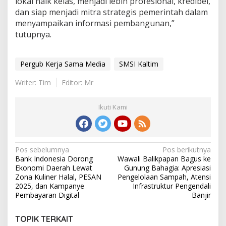
lokal naik kelas, menjadi lebih profesional, kredibel,
dan siap menjadi mitra strategis pemerintah dalam
menyampaikan informasi pembangunan,”
tutupnya.
Pergub Kerja Sama Media
SMSI Kaltim
Writer: Tim
Editor: Mr
Ikuti Kami
Navigasi
Pos sebelumnya
Pos berikutnya
Bank Indonesia Dorong
Wawali Balikpapan Bagus ke
pos
Ekonomi Daerah Lewat
Gunung Bahagia: Apresiasi
Zona Kuliner Halal, PESAN
Pengelolaan Sampah, Atensi
2025, dan Kampanye
Infrastruktur Pengendali
Pembayaran Digital
Banjir
TOPIK TERKAIT