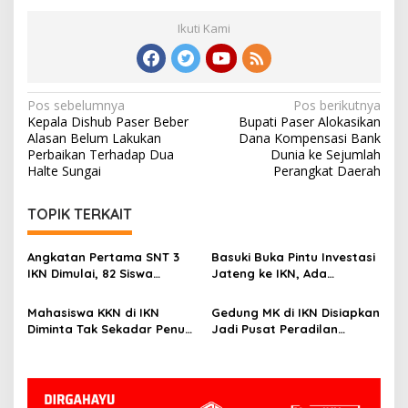
Ikuti Kami
Navigasi
Pos sebelumnya
Pos berikutnya
Kepala Dishub Paser Beber
Bupati Paser Alokasikan
pos
Alasan Belum Lakukan
Dana Kompensasi Bank
Perbaikan Terhadap Dua
Dunia ke Sejumlah
Halte Sungai
Perangkat Daerah
TOPIK TERKAIT
Angkatan Pertama SNT 3
Basuki Buka Pintu Investasi
IKN Dimulai, 82 Siswa
Jateng ke IKN, Ada
Belajar Robotika hingga
Tawaran Insentif Fiskal
Pembangunan Nusantara
Mahasiswa KKN di IKN
Gedung MK di IKN Disiapkan
Diminta Tak Sekadar Penuhi
Jadi Pusat Peradilan
Kewajiban, Basuki: Cari Nilai
Konstitusi, Progres
dan Manfaatnya
Konstruksi Capai 12,41
Persen