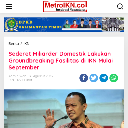
Lewati
ke
konten
Sederet
Berita
/
IKN
Miliarder
Sederet Miliarder Domestik Lakukan
Domestik
Lakukan
Groundbreaking Fasilitas di IKN Mulai
Groundbreaking
September
Fasilitas
di
Admin Web
30 Agustus 2023
IKN
IKN
122 Dilihat
Mulai
September