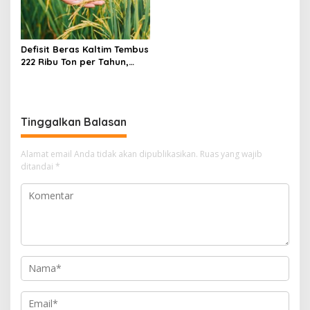
Defisit Beras Kaltim Tembus
222 Ribu Ton per Tahun,
Ketergantungan Pasokan
Luar Daerah Masih Tinggi
Tinggalkan Balasan
Alamat email Anda tidak akan dipublikasikan.
Ruas yang wajib
ditandai
*