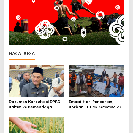
BACA JUGA
Dokumen Konsultasi DPRD
Empat Hari Pencarian,
Kaltim ke Kemendagri
Korban LCT vs Ketinting di
Beredar, Ketua DPRD:
Sungai Belayan Akhirnya
Belum Final
Ditemukan