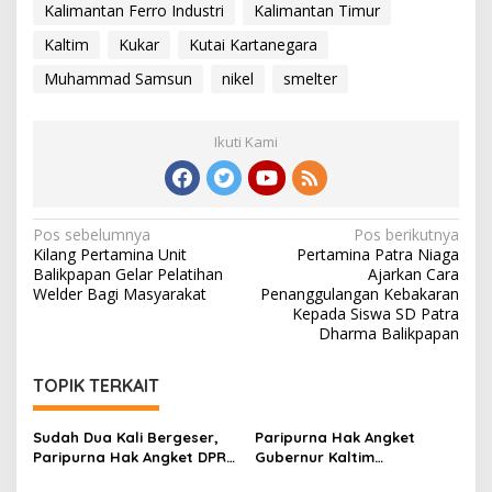
Kalimantan Ferro Industri
Kalimantan Timur
Kaltim
Kukar
Kutai Kartanegara
Muhammad Samsun
nikel
smelter
Ikuti Kami
Navigasi
Pos sebelumnya
Pos berikutnya
Kilang Pertamina Unit
Pertamina Patra Niaga
pos
Balikpapan Gelar Pelatihan
Ajarkan Cara
Welder Bagi Masyarakat
Penanggulangan Kebakaran
Kepada Siswa SD Patra
Dharma Balikpapan
TOPIK TERKAIT
Sudah Dua Kali Bergeser,
Paripurna Hak Angket
Paripurna Hak Angket DPRD
Gubernur Kaltim
Kaltim Belum Juga Digelar
Dijadwalkan Ulang, Bisa