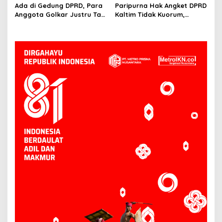
Digelar Hingga Tiga Kali
Ada di Gedung DPRD, Para
Paripurna Hak Angket DPRD
Sidang
Anggota Golkar Justru Tak
Kaltim Tidak Kuorum,
Hadiri Paripurna Hak
Kemarahan Masyarakat
Angket
Bisa Kian Meluas