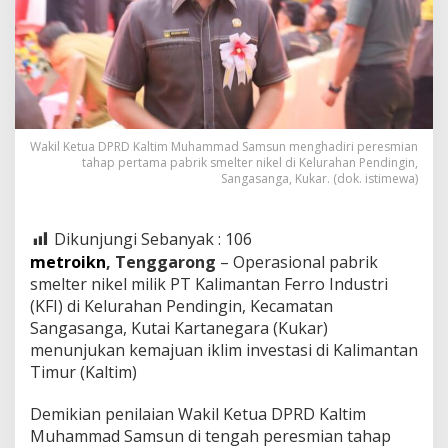
Wakil Ketua DPRD Kaltim Muhammad Samsun menghadiri peresmian
tahap pertama pabrik smelter nikel di Kelurahan Pendingin,
Sangasanga, Kukar. (dok. istimewa)
Dikunjungi Sebanyak :
106
metroikn
, Tenggarong
– Operasional pabrik
smelter nikel milik PT Kalimantan Ferro Industri
(KFI) di Kelurahan Pendingin, Kecamatan
Sangasanga, Kutai Kartanegara (Kukar)
menunjukan kemajuan iklim investasi di Kalimantan
Timur (Kaltim)
Demikian penilaian Wakil Ketua DPRD Kaltim
Muhammad Samsun di tengah peresmian tahap