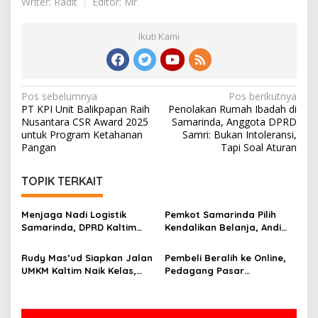
Writer: Radit
Editor: Mr
Ikuti Kami
Navigasi
Pos sebelumnya
Pos berikutnya
PT KPI Unit Balikpapan Raih
Penolakan Rumah Ibadah di
pos
Nusantara CSR Award 2025
Samarinda, Anggota DPRD
untuk Program Ketahanan
Samri: Bukan Intoleransi,
Pangan
Tapi Soal Aturan
TOPIK TERKAIT
Menjaga Nadi Logistik
Pemkot Samarinda Pilih
Samarinda, DPRD Kaltim
Kendalikan Belanja, Andi
Segera Tinjau Jembatan
Harun: Jaga APBD Lebih
Mahulu
Penting daripada Berutang
Rudy Mas’ud Siapkan Jalan
Pembeli Beralih ke Online,
UMKM Kaltim Naik Kelas,
Pedagang Pasar
Produk Lokal Bidik Hotel
Tradisional Samarinda Kian
hingga Bandara
Tertekan