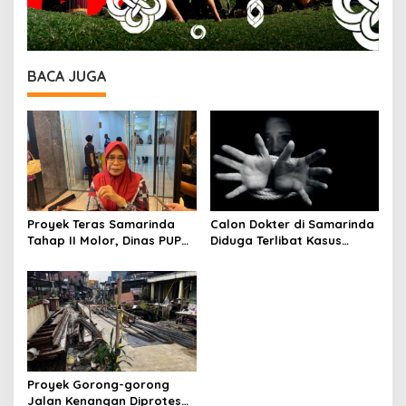
BACA JUGA
Proyek Teras Samarinda
Calon Dokter di Samarinda
Tahap II Molor, Dinas PUPR
Diduga Terlibat Kasus
Sebut Akibat Koreksi Desain
Penyekapan dan
Penganiayaan Kekasihnya,
Keluarga Korban Lapor
Polisi
Proyek Gorong-gorong
Jalan Kenangan Diprotes