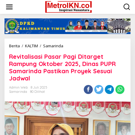
Lewati
ke
konten
Revitalisasi
Berita
/
KALTIM
/
Samarinda
Pasar
Revitalisasi Pasar Pagi Ditarget
Pagi
Ditarget
Rampung Oktober 2025, Dinas PUPR
Rampung
Samarinda Pastikan Proyek Sesuai
Oktober
Jadwal
2025,
Dinas
Admin Web
8 Juli 2025
PUPR
Samarinda
80 Dilihat
Samarinda
Pastikan
Proyek
Sesuai
Jadwal