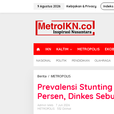
Lewati
ke
9 Agustus 2026
Kebijakan & Privacy
Indeks
konten
H
IKN
KALTIM
METROPOLIS
EKOB
O
M
NASIONAL
POLITIK
PENDIDIKAN
OLAHRAGA
E
Prevalensi
Berita
/
METROPOLIS
Stunting
Prevalensi Stunting
di
Samarinda
Persen, Dinkes Sebu
Turun
ke
17
Admin Web
7 Juli 2026
Persen,
METROPOLIS
532 Dilihat
Dinkes