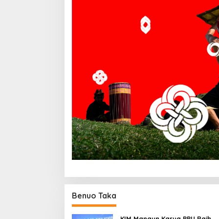
Benuo Taka
KIM Mangun Karya PPU Raih