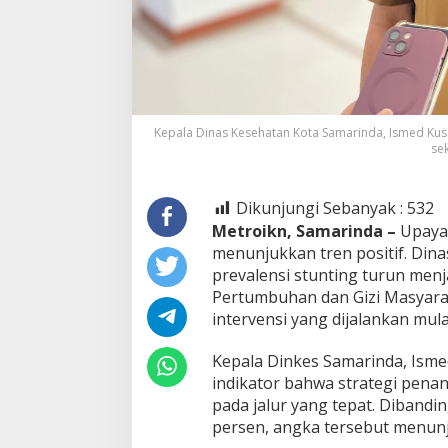
Kepala Dinas Kesehatan Kota Samarinda, Ismed Kus
sek
Dikunjungi Sebanyak :
532
Metroikn, Samarinda –
Upaya
menunjukkan tren positif. Din
prevalensi stunting turun menj
Pertumbuhan dan Gizi Masyar
intervensi yang dijalankan mul
Kepala Dinkes Samarinda, Isme
indikator bahwa strategi pena
pada jalur yang tepat. Diband
persen, angka tersebut menunj