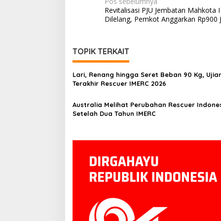
Navigasi
Pos sebelumnya
Revitalisasi PJU Jembatan Mahkota I
pos
Dilelang, Pemkot Anggarkan Rp900 
TOPIK TERKAIT
Lari, Renang hingga Seret Beban 90 Kg, Ujia
Terakhir Rescuer IMERC 2026
Australia Melihat Perubahan Rescuer Indone
Setelah Dua Tahun IMERC