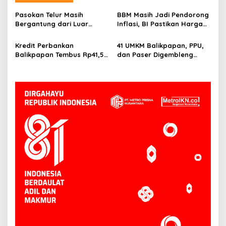
Pasokan Telur Masih
BBM Masih Jadi Pendorong
Bergantung dari Luar
Inflasi, BI Pastikan Harga
Kaltim, BI Balikpapan
Pangan di Balikpapan dan
Siapkan Peternak Baru
PPU Terkendali
Kredit Perbankan
41 UMKM Balikpapan, PPU,
Balikpapan Tembus Rp41,5
dan Paser Digembleng
Triliun, Investasi Jadi
Tembus Pasar Ekspor
Penggerak Utama