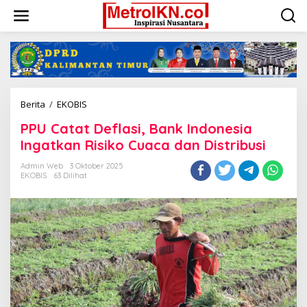
Lewati
ke
konten
PPU
Berita
/
EKOBIS
Catat
PPU Catat Deflasi, Bank Indonesia
Deflasi,
Bank
Ingatkan Risiko Cuaca dan Distribusi
Indonesia
Ingatkan
Admin Web
3 Oktober 2025
EKOBIS
63 Dilihat
Risiko
Cuaca
dan
Distribusi