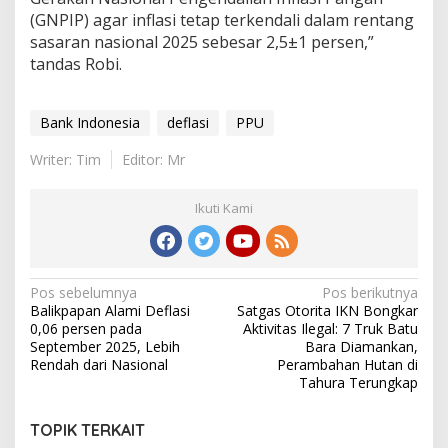
(GNPIP) agar inflasi tetap terkendali dalam rentang
sasaran nasional 2025 sebesar 2,5±1 persen,”
tandas Robi.
Bank Indonesia
deflasi
PPU
Writer: Tim
Editor: Mr
Ikuti Kami
Navigasi
Pos sebelumnya
Pos berikutnya
Balikpapan Alami Deflasi
Satgas Otorita IKN Bongkar
pos
0,06 persen pada
Aktivitas Ilegal: 7 Truk Batu
September 2025, Lebih
Bara Diamankan,
Rendah dari Nasional
Perambahan Hutan di
Tahura Terungkap
TOPIK TERKAIT