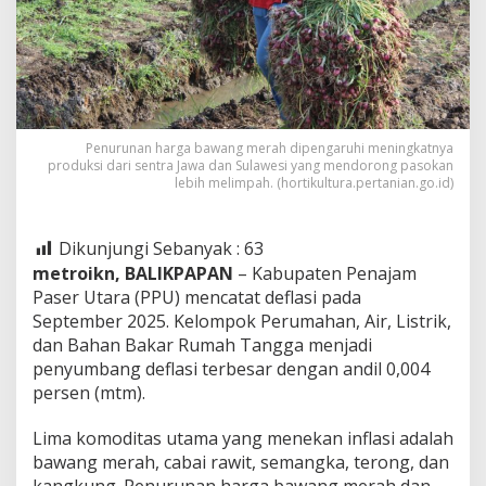
Penurunan harga bawang merah dipengaruhi meningkatnya
produksi dari sentra Jawa dan Sulawesi yang mendorong pasokan
lebih melimpah. (hortikultura.pertanian.go.id)
Dikunjungi Sebanyak :
63
metroikn, BALIKPAPAN
– Kabupaten Penajam
Paser Utara (PPU) mencatat deflasi pada
September 2025. Kelompok Perumahan, Air, Listrik,
dan Bahan Bakar Rumah Tangga menjadi
penyumbang deflasi terbesar dengan andil 0,004
persen (mtm).
Lima komoditas utama yang menekan inflasi adalah
bawang merah, cabai rawit, semangka, terong, dan