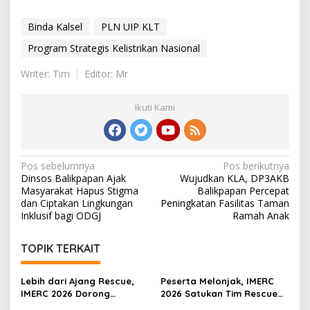
Binda Kalsel
PLN UIP KLT
Program Strategis Kelistrikan Nasional
Writer: Tim
Editor: Mr
Ikuti Kami
Navigasi
Pos sebelumnya
Pos berikutnya
Dinsos Balikpapan Ajak
Wujudkan KLA, DP3AKB
pos
Masyarakat Hapus Stigma
Balikpapan Percepat
dan Ciptakan Lingkungan
Peningkatan Fasilitas Taman
Inklusif bagi ODGJ
Ramah Anak
TOPIK TERKAIT
Lebih dari Ajang Rescue,
Peserta Melonjak, IMERC
IMERC 2026 Dorong
2026 Satukan Tim Rescue
Lahirnya Penyelamat
Indonesia dan Australia di