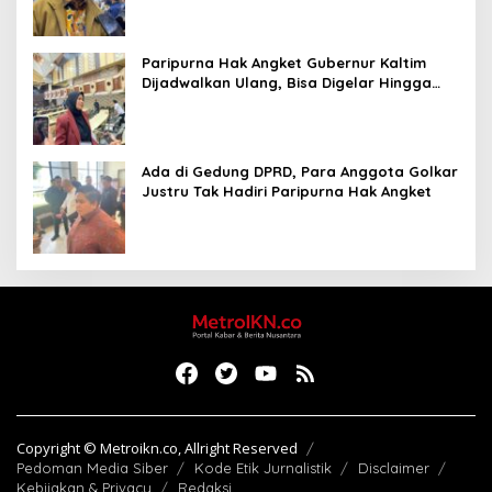
Paripurna Hak Angket Gubernur Kaltim
Dijadwalkan Ulang, Bisa Digelar Hingga
Tiga Kali Sidang
Ada di Gedung DPRD, Para Anggota Golkar
Justru Tak Hadiri Paripurna Hak Angket
Copyright © Metroikn.co, Allright Reserved
Pedoman Media Siber
Kode Etik Jurnalistik
Disclaimer
Kebijakan & Privacy
Redaksi