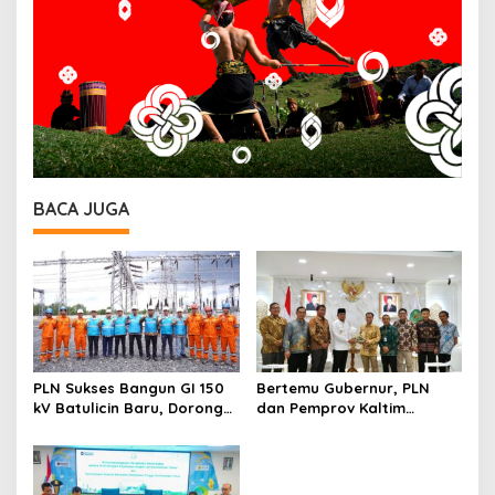
BACA JUGA
PLN Sukses Bangun GI 150
Bertemu Gubernur, PLN
kV Batulicin Baru, Dorong
dan Pemprov Kaltim
Program KEK Indonesia di
Perkuat Sinergi
Batulicin
Pembangunan Daerah