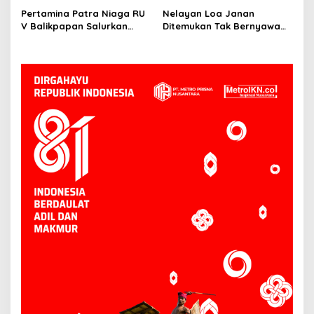
Kompeten untuk Indonesia
Balikpapan
Pertamina Patra Niaga RU
Nelayan Loa Janan
V Balikpapan Salurkan
Ditemukan Tak Bernyawa
Bantuan Pendidikan bagi
3,5 Kilometer dari Lokasi
Anak Ring-1 Kilang
Kejadian di Sungai
Mahakam