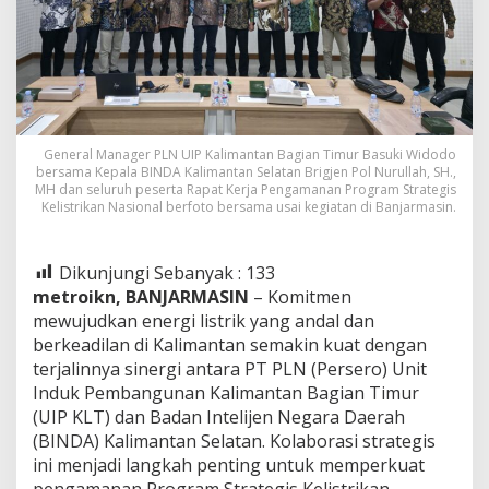
General Manager PLN UIP Kalimantan Bagian Timur Basuki Widodo
bersama Kepala BINDA Kalimantan Selatan Brigjen Pol Nurullah, SH.,
MH dan seluruh peserta Rapat Kerja Pengamanan Program Strategis
Kelistrikan Nasional berfoto bersama usai kegiatan di Banjarmasin.
Dikunjungi Sebanyak :
133
metroikn, BANJARMASIN
– Komitmen
mewujudkan energi listrik yang andal dan
berkeadilan di Kalimantan semakin kuat dengan
terjalinnya sinergi antara PT PLN (Persero) Unit
Induk Pembangunan Kalimantan Bagian Timur
(UIP KLT) dan Badan Intelijen Negara Daerah
(BINDA) Kalimantan Selatan. Kolaborasi strategis
ini menjadi langkah penting untuk memperkuat