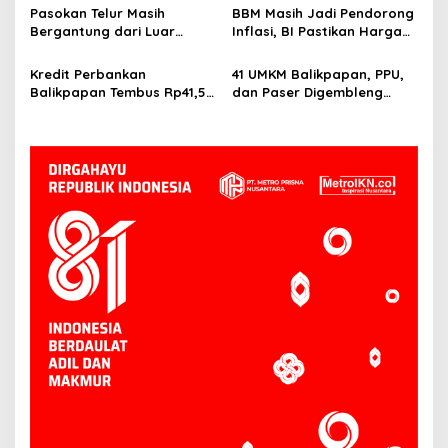
Pasokan Telur Masih
BBM Masih Jadi Pendorong
Bergantung dari Luar
Inflasi, BI Pastikan Harga
Kaltim, BI Balikpapan
Pangan di Balikpapan dan
Siapkan Peternak Baru
PPU Terkendali
Kredit Perbankan
41 UMKM Balikpapan, PPU,
Balikpapan Tembus Rp41,5
dan Paser Digembleng
Triliun, Investasi Jadi
Tembus Pasar Ekspor
Penggerak Utama