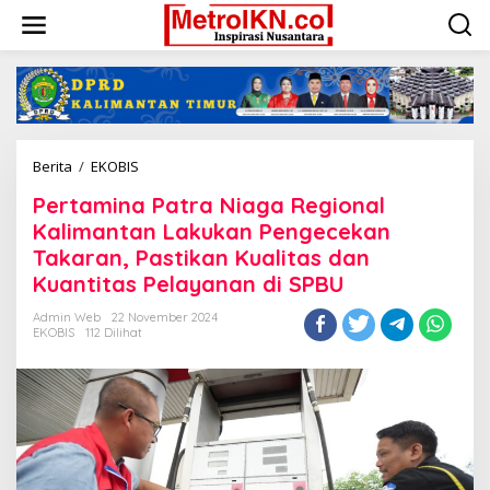
Lewati
ke
konten
Pertamina
Berita
/
EKOBIS
Patra
Pertamina Patra Niaga Regional
Niaga
Regional
Kalimantan Lakukan Pengecekan
Kalimantan
Takaran, Pastikan Kualitas dan
Lakukan
Kuantitas Pelayanan di SPBU
Pengecekan
Takaran,
Admin Web
22 November 2024
Pastikan
EKOBIS
112 Dilihat
Kualitas
dan
Kuantitas
Pelayanan
di
SPBU