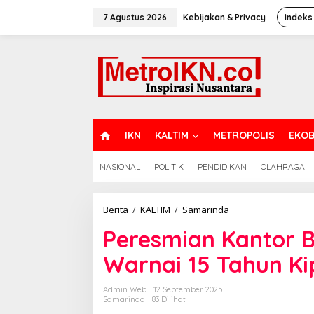
Lewati
ke
7 Agustus 2026
Kebijakan & Privacy
Indeks
konten
H
IKN
KALTIM
METROPOLIS
EKOB
O
M
NASIONAL
POLITIK
PENDIDIKAN
OLAHRAGA
E
Peresmian
Berita
/
KALTIM
/
Samarinda
Kantor
Peresmian Kantor B
Baru
Purba
Warnai 15 Tahun Ki
Legal
Group
Warnai
Admin Web
12 September 2025
15
Samarinda
83 Dilihat
Tahun