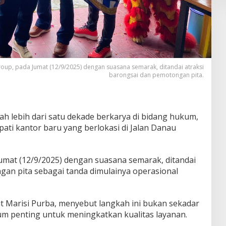
oup, pada Jumat (12/9/2025) dengan suasana semarak, ditandai atraksi
barongsai dan pemotongan pita.
lah lebih dari satu dekade berkarya di bidang hukum,
ati kantor baru yang berlokasi di Jalan Danau
mat (12/9/2025) dengan suasana semarak, ditandai
gan pita sebagai tanda dimulainya operasional
ut Marisi Purba, menyebut langkah ini bukan sekadar
m penting untuk meningkatkan kualitas layanan.