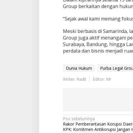
Group berkaitan dengan hukum
“Sejak awal kami memang fokus 
Meski berbasis di Samarinda, l
Group juga aktif menangani perk
Surabaya, Bandung, hingga Lam
perdata dan bisnis menjadi ru
Dunia Hukum
Purba Legal Gro
Writer: Radit
Editor: Mr
Navigasi
Pos sebelumnya
Rakor Pemberantasan Korupsi Daera
pos
KPK: Komitmen Antikorupsi Jangan 