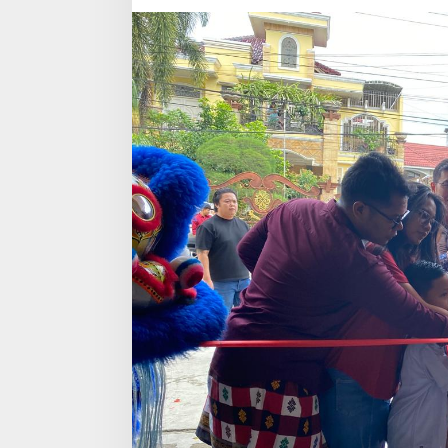
Kiprah
di
Dunia
Hukum