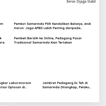
Beras Dijaga Stabil
im
Pemkot Samarinda Pilih Kendalikan Belanja, Andi
Harun: Jaga APBD Lebih Penting daripada
Berutang
k
Pembeli Beralih ke Online, Pedagang Pasar
ara
Tradisional Samarinda Kian Tertekan
ongkar Laboratorium
Jambret Pedagang Es Teh di
stasi Oplosan di
Samarinda Ditangkap, Pelaku
da
Gasak Uang Rp10 Juta untuk
Belanja Susu hingga Popok