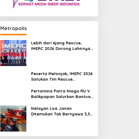
Metropolis
Lebih dari Ajang Rescue,
IMERC 2026 Dorong Lahirnya
Penyelamat Kompeten untuk
Indonesia
Peserta Melonjak, IMERC 2026
Satukan Tim Rescue
Indonesia dan Australia di
Balikpapan
Pertamina Patra Niaga RU V
Balikpapan Salurkan Bantuan
Pendidikan bagi Anak Ring-1
Kilang
Nelayan Loa Janan
Ditemukan Tak Bernyawa 3,5
Kilometer dari Lokasi
Kejadian di Sungai Mahakam