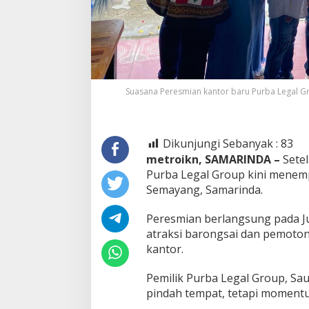
Suasana Peresmian kantor baru Purba Legal Gr
Dikunjungi Sebanyak :
83
metroikn, SAMARINDA –
Sete
Purba Legal Group kini menemp
Semayang, Samarinda.
Peresmian berlangsung pada Ju
atraksi barongsai dan pemoton
kantor.
Pemilik Purba Legal Group, Sa
pindah tempat, tetapi momentu