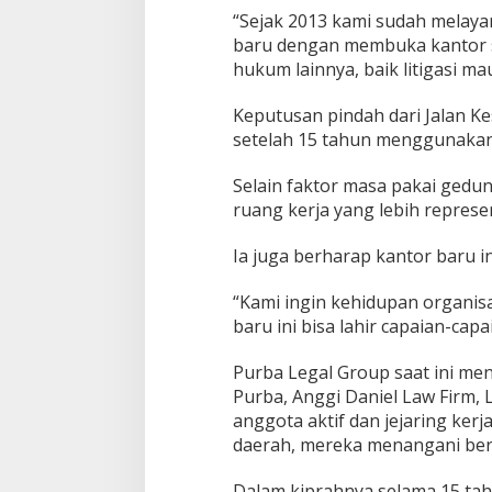
“Sejak 2013 kami sudah melaya
baru dengan membuka kantor se
hukum lainnya, baik litigasi ma
Keputusan pindah dari Jalan K
setelah 15 tahun menggunakan
Selain faktor masa pakai ged
ruang kerja yang lebih represe
Ia juga berharap kantor baru i
“Kami ingin kehidupan organisa
baru ini bisa lahir capaian-capa
Purba Legal Group saat ini me
Purba, Anggi Daniel Law Firm, L
anggota aktif dan jejaring ker
daerah, mereka menangani ber
Dalam kiprahnya selama 15 tah