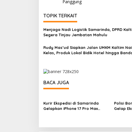
Panggung
TOPIK TERKAIT
Menjaga Nadi Logistik Samarinda, DPRD Kalt
Segera Tinjau Jembatan Mahulu
Rudy Mas’ud Siapkan Jalan UMKM Kaltim Nai
Kelas, Produk Lokal Bidik Hotel hingga Band
BACA JUGA
Kurir Ekspedisi di Samarinda
Polisi B
Gelapkan iPhone 17 Pro Max
Gelap Ek
hingga Barang Elektronik
Samarin
Lainnya, Kerugian Capai Rp 98
Juta