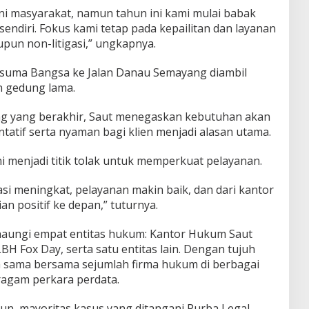
ni masyarakat, namun tahun ini kami mulai babak
ndiri. Fokus kami tetap pada kepailitan dan layanan
upun non-litigasi,” ungkapnya.
esuma Bangsa ke Jalan Danau Semayang diambil
 gedung lama.
ung yang berakhir, Saut menegaskan kebutuhan akan
ntatif serta nyaman bagi klien menjadi alasan utama.
ni menjadi titik tolak untuk memperkuat pelayanan.
si meningkat, pelayanan makin baik, dan dari kantor
ian positif ke depan,” tuturnya.
naungi empat entitas hukum: Kantor Hukum Saut
BH Fox Day, serta satu entitas lain. Dengan tujuh
ja sama bersama sejumlah firma hukum di berbagai
agam perkara perdata.
un, mayoritas kasus yang ditangani Purba Legal