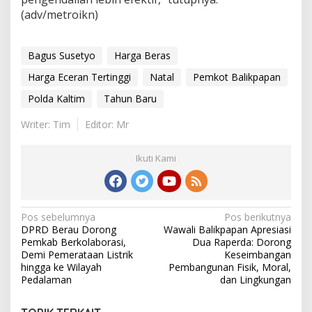
(adv/metroikn)
Bagus Susetyo
Harga Beras
Harga Eceran Tertinggi
Natal
Pemkot Balikpapan
Polda Kaltim
Tahun Baru
Writer: Tim
Editor: Mr
Ikuti Kami
Navigasi
Pos sebelumnya
Pos berikutnya
DPRD Berau Dorong
Wawali Balikpapan Apresiasi
pos
Pemkab Berkolaborasi,
Dua Raperda: Dorong
Demi Pemerataan Listrik
Keseimbangan
hingga ke Wilayah
Pembangunan Fisik, Moral,
Pedalaman
dan Lingkungan