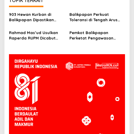
TOPIK TERKAIT
903 Hewan Kurban di
Balikpapan Perkuat
Balikpapan Dipastikan
Toleransi di Tengah Arus
Sehat, Aman Disembelih
Pendatang IKN
Rahmad Mas’ud Usulkan
Pemkot Balikpapan
Raperda RUPM Dicabut
Perketat Pengawasan
dari Propemperda 2026
Kurban, Wawali Minta
Limbah Penyembelihan
Dikelola Baik