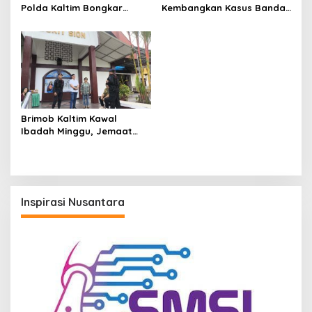
Polda Kaltim Bongkar
Kembangkan Kasus Bandar
Dugaan Jaringan Narkoba
Narkoba Kutai Barat, Eks
Libatkan Kasat Resnarkoba
Kasat Resnarkoba Terseret
Kukar
Brimob Kaltim Kawal
Ibadah Minggu, Jemaat
Beribadah dengan Rasa
Aman
Inspirasi Nusantara