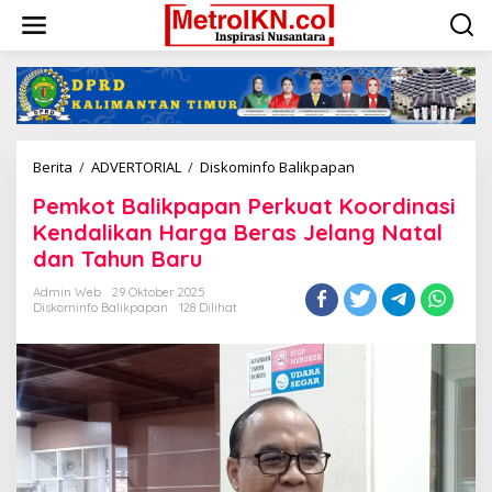
Lewati
ke
konten
Pemkot
Berita
/
ADVERTORIAL
/
Diskominfo Balikpapan
Balikpapan
Pemkot Balikpapan Perkuat Koordinasi
Perkuat
Koordinasi
Kendalikan Harga Beras Jelang Natal
Kendalikan
dan Tahun Baru
Harga
Beras
Admin Web
29 Oktober 2025
Jelang
Diskominfo Balikpapan
128 Dilihat
Natal
dan
Tahun
Baru