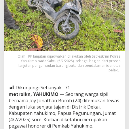
Olah TKP lanjutan dijadwalkan dilakukan oleh Satreskrim Polres
Yahukimo pada Sabtu (5/7/2025), sebagai bagian dari proses
lanjutan pengumpulan barang bukti dan pendalaman identitas
pelaku.
Dikunjungi Sebanyak :
71
metroikn, YAHUKIMO
— Seorang warga sipil
bernama Joy Jonathan Boroh (24) ditemukan tewas
dengan luka senjata tajam di Distrik Dekai,
Kabupaten Yahukimo, Papua Pegunungan, Jumat
(4/7/2025) sore. Korban diketahui merupakan
pegawai honorer di Pemkab Yahukimo.