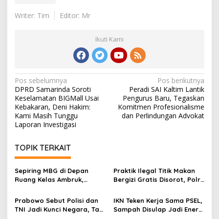
Writer: Tim
Editor: Mr
Ikuti Kami
Navigasi
Pos sebelumnya
Pos berikutnya
DPRD Samarinda Soroti
Peradi SAI Kaltim Lantik
pos
Keselamatan BIGMall Usai
Pengurus Baru, Tegaskan
Kebakaran, Deni Hakim:
Komitmen Profesionalisme
Kami Masih Tunggu
dan Perlindungan Advokat
Laporan Investigasi
TOPIK TERKAIT
Sepiring MBG di Depan
Praktik Ilegal Titik Makan
Ruang Kelas Ambruk,
Bergizi Gratis Disorot, Polri
Potret Tantangan
Buka Ruang Pengaduan
Pendidikan di Grobogan
Prabowo Sebut Polisi dan
IKN Teken Kerja Sama PSEL,
TNI Jadi Kunci Negara, Tapi
Sampah Disulap Jadi Energi
Sering Kena Hujatan
di Kaltim