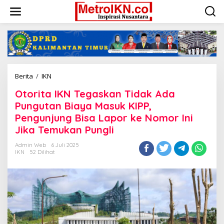
Lewati
ke
konten
Otorita
Berita
/
IKN
IKN
Otorita IKN Tegaskan Tidak Ada
Tegaskan
Tidak
Pungutan Biaya Masuk KIPP,
Ada
Pengunjung Bisa Lapor ke Nomor Ini
Pungutan
Jika Temukan Pungli
Biaya
Masuk
Admin Web
6 Juli 2025
KIPP,
IKN
52 Dilihat
Pengunjung
Bisa
Lapor
ke
Nomor
Ini
Jika
Temukan