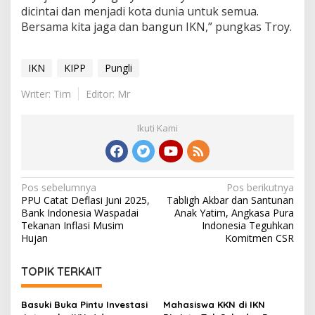
dicintai dan menjadi kota dunia untuk semua.
Bersama kita jaga dan bangun IKN,” pungkas Troy.
IKN
KIPP
Pungli
Writer: Tim
Editor: Mr
Ikuti Kami
Navigasi
Pos sebelumnya
Pos berikutnya
PPU Catat Deflasi Juni 2025,
Tabligh Akbar dan Santunan
pos
Bank Indonesia Waspadai
Anak Yatim, Angkasa Pura
Tekanan Inflasi Musim
Indonesia Teguhkan
Hujan
Komitmen CSR
TOPIK TERKAIT
Basuki Buka Pintu Investasi
Mahasiswa KKN di IKN