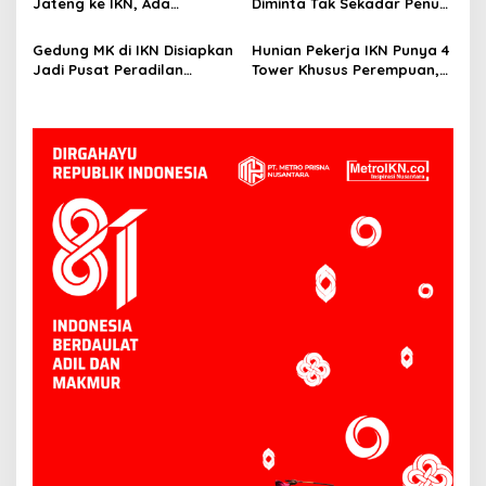
Jateng ke IKN, Ada
Diminta Tak Sekadar Penuhi
Tawaran Insentif Fiskal
Kewajiban, Basuki: Cari Nilai
dan Manfaatnya
Gedung MK di IKN Disiapkan
Hunian Pekerja IKN Punya 4
Jadi Pusat Peradilan
Tower Khusus Perempuan,
Konstitusi, Progres
Dilengkapi Security dan
Konstruksi Capai 12,41
CCTV
Persen