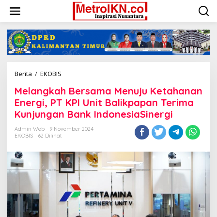
Lewati
ke
konten
Melangkah
Berita
/
EKOBIS
Bersama
Melangkah Bersama Menuju Ketahanan
Menuju
Ketahanan
Energi, PT KPI Unit Balikpapan Terima
Energi,
Kunjungan Bank IndonesiaSinergi
PT
KPI
Admin Web
9 November 2024
Unit
EKOBIS
62 Dilihat
Balikpapan
Terima
Kunjungan
Bank
IndonesiaSinergi