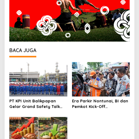
BACA JUGA
PT KPI Unit Balikpapan
Era Parkir Nontunai, BI dan
Gelar Grand Safety Talk
Pemkot Kick-Off
Pemeliharaan Rutin
Elektronifikasi Parkir
Balikpapan 2 dan Buka
Balikpapan Permai
Bulan K3 2026