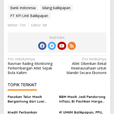
Bank Indonesia
kilang balikpapan
PT KPI Unit Balikpapan
Writer: Tim
Editor: Mr
Ikuti Kami
Navigasi
Pos sebelumnya
Pos berikutnya
Rasman Rading Monitoring
Atlet Diberikan Bekal
pos
Perkembangan Atlet Sepak
Kewirausahaan untuk
Bola Kaltim
Mandiri Secara Ekonomi
TOPIK TERKAIT
Pasokan Telur Masih
BBM Masih Jadi Pendorong
Bergantung dari Luar
Inflasi, BI Pastikan Harga
Kaltim, BI Balikpapan
Pangan di Balikpapan dan
Siapkan Peternak Baru
PPU Terkendali
Kredit Perbankan
41 UMKM Balikpapan, PPU,