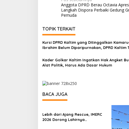
Navigasi
Anggota DPRD Berau Octavia Apresi
pos
Langkah Dispora Perbaiki Gedung G
Pemuda
TOPIK TERKAIT
Kursi DPRD Kaltim yang Ditinggalkan Kamaru
Ibrahim Belum Diparipurnakan, DPRD Kaltim 
Surat Resmi NasDem
Kader Golkar Kaltim Ingatkan Hak Angket B
Alat Politik, Harus Ada Dasar Hukum
BACA JUGA
Lebih dari Ajang Rescue, IMERC
2026 Dorong Lahirnya
Penyelamat Kompeten untuk