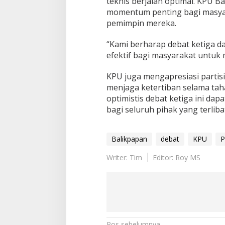
teknis berjalan optimal. KPU B
momentum penting bagi masyara
pemimpin mereka.
“Kami berharap debat ketiga d
efektif bagi masyarakat untuk 
KPU juga mengapresiasi partisi
menjaga ketertiban selama ta
optimistis debat ketiga ini da
bagi seluruh pihak yang terliba
Balikpapan
debat
KPU
P
Writer: Tim
Editor: Roy MS
Pos sebelumnya