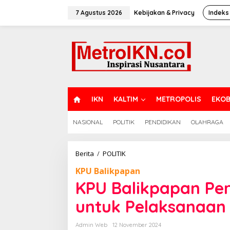
Lewati
ke
7 Agustus 2026
Kebijakan & Privacy
Indeks
konten
H
IKN
KALTIM
METROPOLIS
EKOB
O
M
NASIONAL
POLITIK
PENDIDIKAN
OLAHRAGA
E
KPU
Berita
/
POLITIK
Balikpapan
KPU Balikpapan
Pertimbangkan
Lokasi
KPU Balikpapan Per
Netral
untuk
untuk Pelaksanaan 
Pelaksanaan
Debat
Admin Web
12 November 2024
Publik