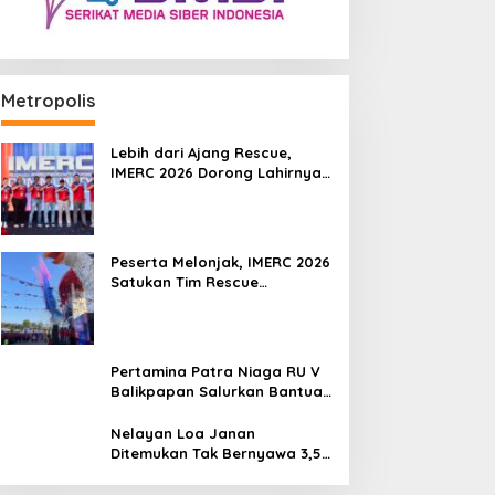
Metropolis
Lebih dari Ajang Rescue,
IMERC 2026 Dorong Lahirnya
Penyelamat Kompeten untuk
Indonesia
Peserta Melonjak, IMERC 2026
Satukan Tim Rescue
Indonesia dan Australia di
Balikpapan
Pertamina Patra Niaga RU V
Balikpapan Salurkan Bantuan
Pendidikan bagi Anak Ring-1
Kilang
Nelayan Loa Janan
Ditemukan Tak Bernyawa 3,5
Kilometer dari Lokasi
Kejadian di Sungai Mahakam