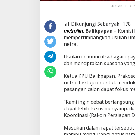
Suasana Rakor 
Dikunjungi Sebanyak :
178
metroikn
, Balikpapan
– Komisi
mempertimbangkan usulan untuk
netral.
Usulan ini muncul sebagai upa
dan menciptakan suasana yang
Ketua KPU Balikpapan, Prakos
netral bertujuan untuk mendu
pasangan calon dapat fokus m
“Kami ingin debat berlangsung 
dapat lebih fokus menyampaikan
Koordinasi (Rakor) Persiapan De
Masukan dalam rapat tersebut m
mampu mengurangi antusiasme