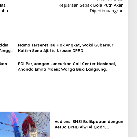
asi
Kejuaraan Sepak Bola Putri Akan
raha
Dipertimbangkan
ddin
Nama Terseret Isu Hak Angket, Wakil Gubernur
Tunggu
Kaltim Seno Aji: Itu Urusan DPRD
ukan
PDI Perjuangan Luncurkan Call Center Nasional,
Ananda Emira Moeis: Warga Bisa Langsung
Sampaikan Keluhan
Audiensi SMSI Balikpapan dengan
Ketua DPRD Alwi Al Qadri,
Perkuat Peran Media dalam