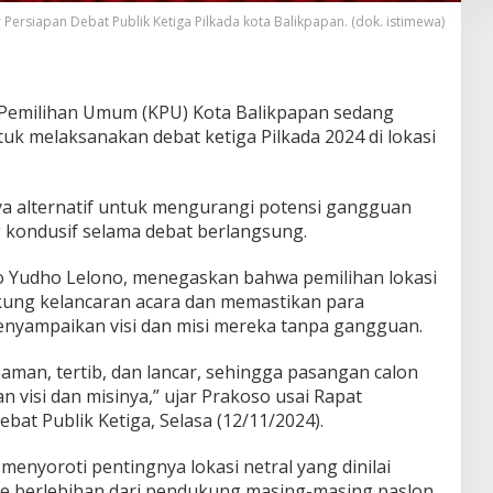
Persiapan Debat Publik Ketiga Pilkada kota Balikpapan. (dok. istimewa)
 Pemilihan Umum (KPU) Kota Balikpapan sedang
 melaksanakan debat ketiga Pilkada 2024 di lokasi
ya alternatif untuk mengurangi potensi gangguan
 kondusif selama debat berlangsung.
o Yudho Lelono, menegaskan bahwa pemilihan lokasi
kung kelancaran acara dan memastikan para
enyampaikan visi dan misi mereka tanpa gangguan.
aman, tertib, dan lancar, sehingga pasangan calon
 visi dan misinya,” ujar Prakoso usai Rapat
bat Publik Ketiga, Selasa (12/11/2024).
enyoroti pentingnya lokasi netral yang dinilai
 berlebihan dari pendukung masing-masing paslon.