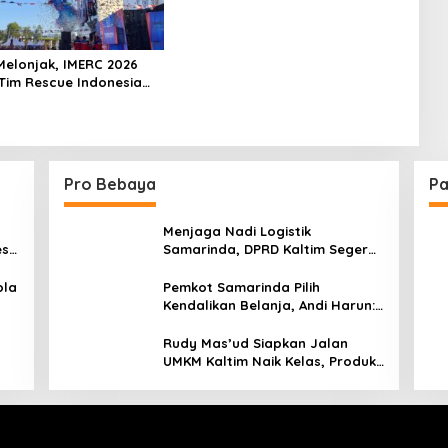
Pembangunan Kota
Melonjak, IMERC 2026
Tim Rescue Indonesia
ralia di Balikpapan
Pro Bebaya
Pa
Menjaga Nadi Logistik
est
Samarinda, DPRD Kaltim Segera
e
Tinjau Jembatan Mahulu
ola
Pemkot Samarinda Pilih
Kendalikan Belanja, Andi Harun:
Jaga APBD Lebih Penting
daripada Berutang
Rudy Mas’ud Siapkan Jalan
UMKM Kaltim Naik Kelas, Produk
Lokal Bidik Hotel hingga
Bandara