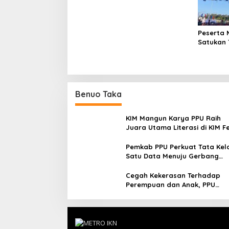
Indonesia
Peserta 
Satukan 
dan Aust
Benuo Taka
KIM Mangun Karya PPU Raih
Juara Utama Literasi di KIM F
2025, Angkat Budaya Paser k
Panggung Nasional
Pemkab PPU Perkuat Tata Kel
Satu Data Menuju Gerbang
Nusantara yang Terpadu
Cegah Kekerasan Terhadap
Perempuan dan Anak, PPU
Perkuat Sinergi Lintas Sektor