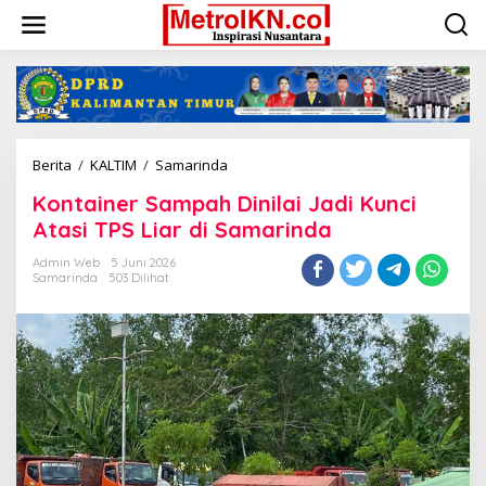
Lewati
ke
konten
Kontainer
Berita
/
KALTIM
/
Samarinda
Sampah
Kontainer Sampah Dinilai Jadi Kunci
Dinilai
Jadi
Atasi TPS Liar di Samarinda
Kunci
Atasi
Admin Web
5 Juni 2026
Samarinda
503 Dilihat
TPS
Liar
di
Samarinda