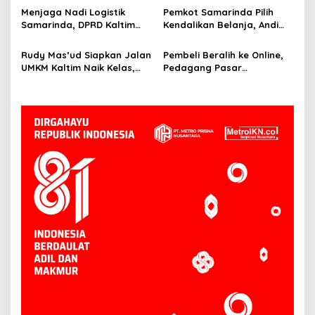
Menjaga Nadi Logistik
Pemkot Samarinda Pilih
Samarinda, DPRD Kaltim
Kendalikan Belanja, Andi
Segera Tinjau Jembatan
Harun: Jaga APBD Lebih
Mahulu
Penting daripada Berutang
Rudy Mas’ud Siapkan Jalan
Pembeli Beralih ke Online,
UMKM Kaltim Naik Kelas,
Pedagang Pasar
Produk Lokal Bidik Hotel
Tradisional Samarinda Kian
hingga Bandara
Tertekan