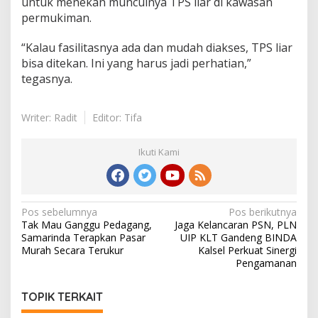
untuk menekan munculnya TPS liar di kawasan
permukiman.
“Kalau fasilitasnya ada dan mudah diakses, TPS liar
bisa ditekan. Ini yang harus jadi perhatian,”
tegasnya.
Writer: Radit
Editor: Tifa
Ikuti Kami
Navigasi
Pos sebelumnya
Pos berikutnya
Tak Mau Ganggu Pedagang,
Jaga Kelancaran PSN, PLN
pos
Samarinda Terapkan Pasar
UIP KLT Gandeng BINDA
Murah Secara Terukur
Kalsel Perkuat Sinergi
Pengamanan
TOPIK TERKAIT