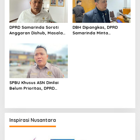
DPRD Samarinda Soroti
DBH Dipangkas, DPRD
Anggaran Dishub, Masalah
Samarinda Minta
Parkir dan Truk ODOL Dinilai
Pemerintah Pusat Segera
Belum Tertangani Optimal
Tambah Anggaran
SPBU Khusus ASN Dinilai
Belum Prioritas, DPRD
Samarinda Pilih Dorong
Pembenahan Distribusi BBM
Inspirasi Nusantara