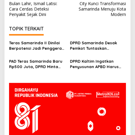
Bulan Lahir, Ismail Latisi:
City Kunci Transformasi
Cara Cerdas Deteksi
Samarinda Menuju Kota
Penyakit Sejak Dini
Modern
TOPIK TERKAIT
Teras Samarinda II Dinilai
DPRD Samarinda Desak
Berpotensi Jadi Penggerak
Pemkot Tuntaskan
Ekonomi Baru di Tepian
Hambatan Operasional
Mahakam
Teras Samarinda II
PAD Teras Samarinda Baru
DPRD Kaltim Ingatkan
Rp500 Juta, DPRD Minta
Penyusunan APBD Harus
Pengelolaan Kawasan
Transparan dan Detail
Lebih Agresif