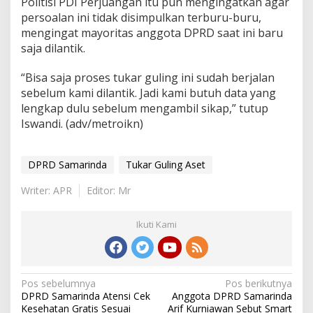
Politisi PDI Perjuangan itu pun mengingatkan agar
persoalan ini tidak disimpulkan terburu-buru,
mengingat mayoritas anggota DPRD saat ini baru
saja dilantik.
“Bisa saja proses tukar guling ini sudah berjalan
sebelum kami dilantik. Jadi kami butuh data yang
lengkap dulu sebelum mengambil sikap,” tutup
Iswandi. (adv/metroikn)
DPRD Samarinda
Tukar Guling Aset
Writer: APR
Editor: Mr
Ikuti Kami
Navigasi
Pos sebelumnya
Pos berikutnya
DPRD Samarinda Atensi Cek
Anggota DPRD Samarinda
pos
Kesehatan Gratis Sesuai
Arif Kurniawan Sebut Smart