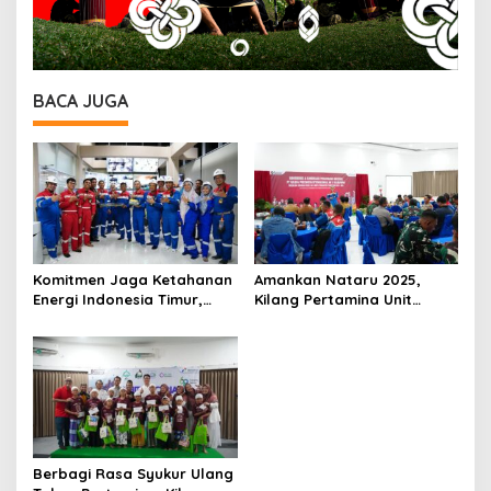
BACA JUGA
Komitmen Jaga Ketahanan
Amankan Nataru 2025,
Energi Indonesia Timur,
Kilang Pertamina Unit
Kilang Pertamina Unit
Balikpapan Perkuat
Balikpapan Lakukan THM
Koordinasi Pengamanan
dan MWT Pada Malam
Obvitnas
Pergantian Tahun 2026
Berbagi Rasa Syukur Ulang