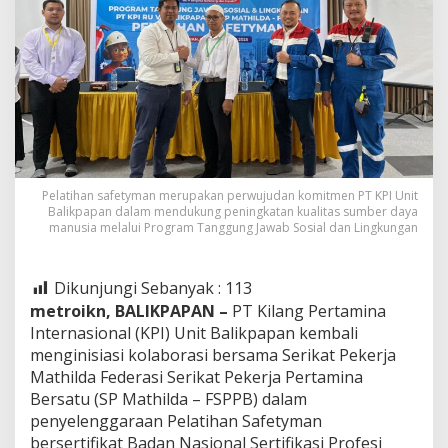
Pelatihan safetyman merupakan perwujudan komitmen PT KPI Unit
Balikpapan dalam mendukung peningkatan kualitas sumber daya
manusia melalui Program Tanggung Jawab Sosial dan Lingkungan
Dikunjungi Sebanyak :
113
metroikn, BALIKPAPAN –
PT Kilang Pertamina
Internasional (KPI) Unit Balikpapan kembali
menginisiasi kolaborasi bersama Serikat Pekerja
Mathilda Federasi Serikat Pekerja Pertamina
Bersatu (SP Mathilda – FSPPB) dalam
penyelenggaraan Pelatihan Safetyman
bersertifikat Badan Nasional Sertifikasi Profesi