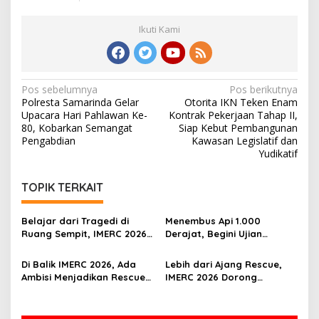
Ikuti Kami
Navigasi
Pos sebelumnya
Pos berikutnya
Polresta Samarinda Gelar
Otorita IKN Teken Enam
pos
Upacara Hari Pahlawan Ke-
Kontrak Pekerjaan Tahap II,
80, Kobarkan Semangat
Siap Kebut Pembangunan
Pengabdian
Kawasan Legislatif dan
Yudikatif
TOPIK TERKAIT
Belajar dari Tragedi di
Menembus Api 1.000
Ruang Sempit, IMERC 2026
Derajat, Begini Ujian
Uji Nyali Rescuer
Rescuer di Balik IMERC 2026
Selamatkan Korban
Di Balik IMERC 2026, Ada
Lebih dari Ajang Rescue,
Ambisi Menjadikan Rescuer
IMERC 2026 Dorong
Indonesia Setara Level
Lahirnya Penyelamat
Dunia
Kompeten untuk Indonesia