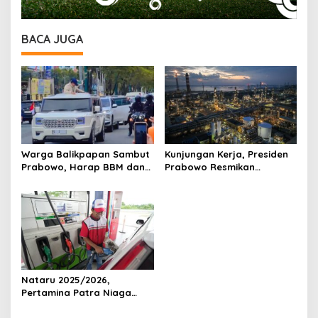
BACA JUGA
Warga Balikpapan Sambut
Kunjungan Kerja, Presiden
Prabowo, Harap BBM dan
Prabowo Resmikan
LPG Lebih Terjangkau
Megaprojek Kilang
Pertamina di Balikpapan
Senilai Rp126 Triliun
Nataru 2025/2026,
Pertamina Patra Niaga
Pastikan Pasokan BBM dan