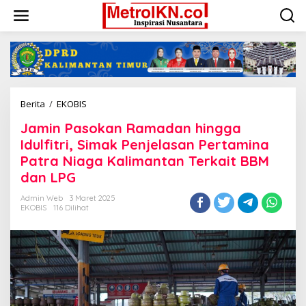
Lewati
ke
konten
Jamin
Berita
/
EKOBIS
Pasokan
Jamin Pasokan Ramadan hingga
Ramadan
hingga
Idulfitri, Simak Penjelasan Pertamina
Idulfitri,
Patra Niaga Kalimantan Terkait BBM
Simak
dan LPG
Penjelasan
Pertamina
Admin Web
3 Maret 2025
Patra
EKOBIS
116 Dilihat
Niaga
Kalimantan
Terkait
BBM
dan
LPG