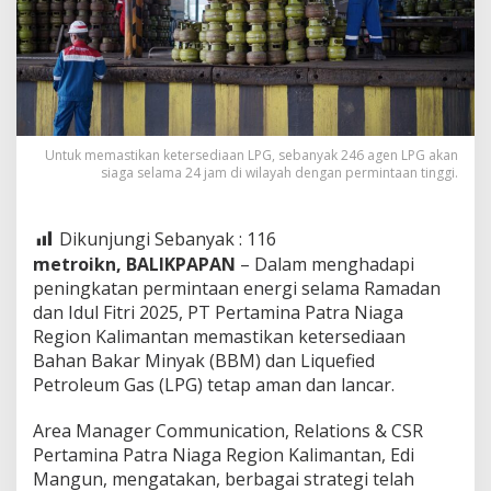
Untuk memastikan ketersediaan LPG, sebanyak 246 agen LPG akan
siaga selama 24 jam di wilayah dengan permintaan tinggi.
Dikunjungi Sebanyak :
116
metroikn, BALIKPAPAN
– Dalam menghadapi
peningkatan permintaan energi selama Ramadan
dan Idul Fitri 2025, PT Pertamina Patra Niaga
Region Kalimantan memastikan ketersediaan
Bahan Bakar Minyak (BBM) dan Liquefied
Petroleum Gas (LPG) tetap aman dan lancar.
Area Manager Communication, Relations & CSR
Pertamina Patra Niaga Region Kalimantan, Edi
Mangun, mengatakan, berbagai strategi telah