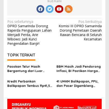
Ikuti Kami
Navigasi
Pos sebelumnya
Pos berikutnya
DPRD Samarinda Dorong
Komisi III DPRD Samarinda
pos
Raperda Pengupasan Lahan
Dorong Pemetaan Daerah
Menjadi Perda, Arie
Rawan Bencana di Seluruh
Wibowo: Jadi Kunci
Kecamatan
Pengendalian Banjir!
TOPIK TERKAIT
Pasokan Telur Masih
BBM Masih Jadi Pendorong
Bergantung dari Luar
Inflasi, BI Pastikan Harga
Kaltim, BI Balikpapan
Pangan di Balikpapan dan
Siapkan Peternak Baru
PPU Terkendali
Kredit Perbankan
41 UMKM Balikpapan, PPU,
Balikpapan Tembus Rp41,5
dan Paser Digembleng
Triliun, Investasi Jadi
Tembus Pasar Ekspor
Penggerak Utama