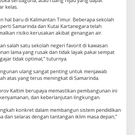
buka serbaguna, atau ruang hijau yang dapat
r kelas.
n hal baru di Kalimantan Timur. Beberapa sekolah
eperti Samarinda dan Kutai Kartanegara telah
lkan risiko kerusakan akibat genangan air.
n salah satu sekolah negeri favorit di kawasan
nan lama yang rusak dan tidak layak pakai sempat
jar tidak optimal,” tuturnya.
angunan ulang sangat penting untuk menjawab
h atas yang terus meningkat di Samarinda.
mprov Kaltim berupaya memastikan pembangunan ini
enyamanan, dan keberlanjutan lingkungan.
 langkah konkret dalam membangun sistem pendidikan
 dan selaras dengan tantangan iklim masa depan,”