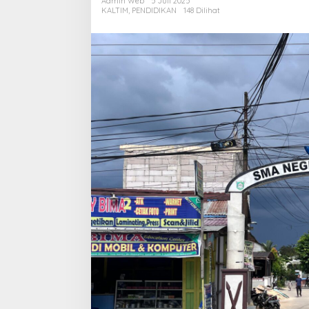
Admin Web
5 Juli 2025
Samarinda
KALTIM
,
PENDIDIKAN
148 Dilihat
Siap
Dirombak
Total