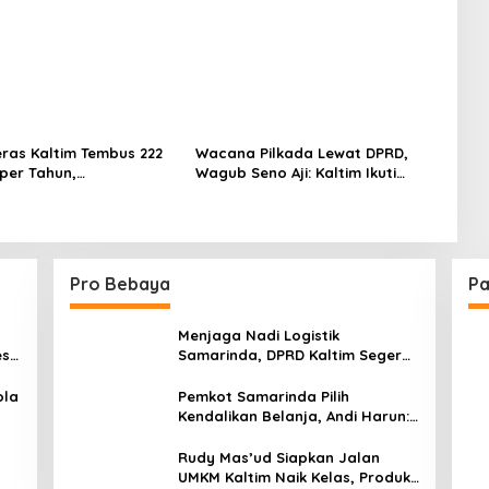
eras Kaltim Tembus 222
Wacana Pilkada Lewat DPRD,
 per Tahun,
Wagub Seno Aji: Kaltim Ikuti
tungan Pasokan Luar
Keputusan Pemerintah Pusat
asih Tinggi
Pro Bebaya
Pa
Menjaga Nadi Logistik
est
Samarinda, DPRD Kaltim Segera
e
Tinjau Jembatan Mahulu
ola
Pemkot Samarinda Pilih
Kendalikan Belanja, Andi Harun:
Jaga APBD Lebih Penting
daripada Berutang
Rudy Mas’ud Siapkan Jalan
UMKM Kaltim Naik Kelas, Produk