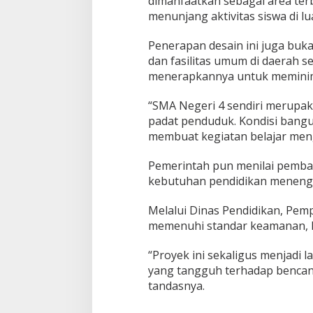
dimanfaatkan sebagai area ter
menunjang aktivitas siswa di lua
Penerapan desain ini juga buka
dan fasilitas umum di daerah s
menerapkannya untuk meminima
“SMA Negeri 4 sendiri merupaka
padat penduduk. Kondisi bangu
membuat kegiatan belajar menga
Pemerintah pun menilai pemb
kebutuhan pendidikan menenga
Melalui Dinas Pendidikan, Pe
memenuhi standar keamanan, k
“Proyek ini sekaligus menjadi
yang tangguh terhadap bencana
tandasnya.