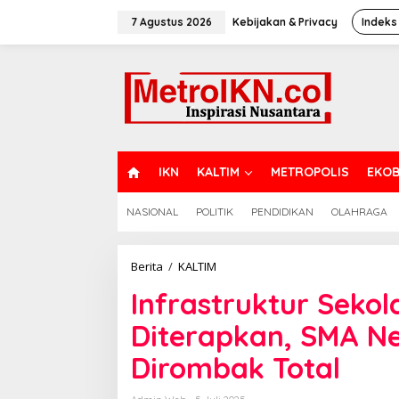
Lewati
ke
7 Agustus 2026
Kebijakan & Privacy
Indeks
konten
H
IKN
KALTIM
METROPOLIS
EKOB
O
M
NASIONAL
POLITIK
PENDIDIKAN
OLAHRAGA
E
Infrastruktur
Berita
/
KALTIM
Sekolah
Infrastruktur Sekol
Adaptif
Iklim
Diterapkan, SMA Ne
Mulai
Diterapkan,
Dirombak Total
SMA
Negeri
4