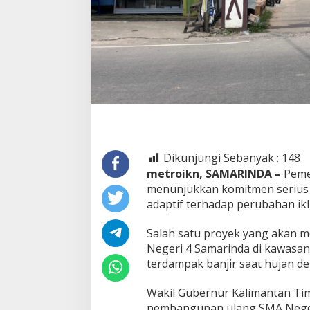
Dikunjungi Sebanyak :
148
metroikn, SAMARINDA –
Peme
menunjukkan komitmen serius 
adaptif terhadap perubahan ikl
Salah satu proyek yang akan 
Negeri 4 Samarinda di kawasan
terdampak banjir saat hujan de
Wakil Gubernur Kalimantan Tim
pembangunan ulang SMA Negeri