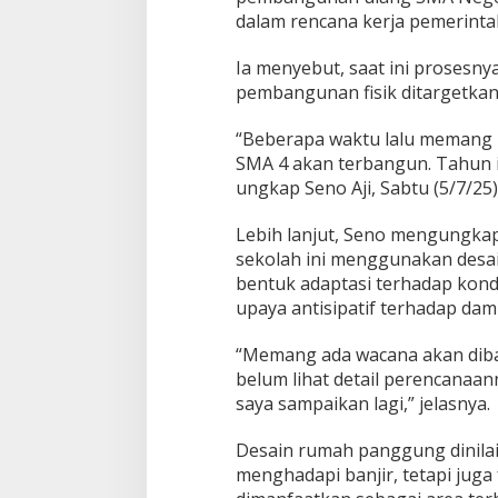
dalam rencana kerja pemerinta
Ia menyebut, saat ini prosesny
pembangunan fisik ditargetkan
“Beberapa waktu lalu memang 
SMA 4 akan terbangun. Tahun i
ungkap Seno Aji, Sabtu (5/7/25)
Lebih lanjut, Seno mengungk
sekolah ini menggunakan desa
bentuk adaptasi terhadap kondi
upaya antisipatif terhadap da
“Memang ada wacana akan diba
belum lihat detail perencanaan
saya sampaikan lagi,” jelasnya.
Desain rumah panggung dinilai 
menghadapi banjir, tetapi jug