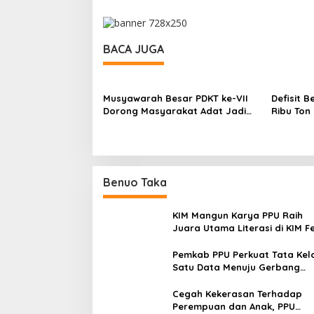
BACA JUGA
Musyawarah Besar PDKT ke-VII
Defisit B
Dorong Masyarakat Adat Jadi
Ribu Ton
Aktor Pembangunan IKN
Ketergan
Daerah M
Benuo Taka
KIM Mangun Karya PPU Raih
Juara Utama Literasi di KIM F
2025, Angkat Budaya Paser k
Panggung Nasional
Pemkab PPU Perkuat Tata Kel
Satu Data Menuju Gerbang
Nusantara yang Terpadu
Cegah Kekerasan Terhadap
Perempuan dan Anak, PPU