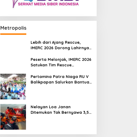
Metropolis
Lebih dari Ajang Rescue,
IMERC 2026 Dorong Lahirnya
Penyelamat Kompeten untuk
Indonesia
Peserta Melonjak, IMERC 2026
Satukan Tim Rescue
Indonesia dan Australia di
Balikpapan
Pertamina Patra Niaga RU V
Balikpapan Salurkan Bantuan
Pendidikan bagi Anak Ring-1
Kilang
Nelayan Loa Janan
Ditemukan Tak Bernyawa 3,5
Kilometer dari Lokasi
Kejadian di Sungai Mahakam