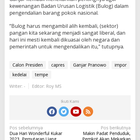
kewenangan Badan Urusan Logistik (Bulog) dalam
pengendalian barang pokok nasional.
“Bulog harus mengambil alih kembali, (sektor)
pangan kita sekarang menjadi sangat liberal, dan
hari ini mesti kembali dikuasai oleh negara dan
pemerintah untuk mengendalikan itu,” tutupnya.
Calon Presiden
capres
Ganjar Pranowo
impor
kedelai
tempe
Writer: -
Editor: Roy MS
Ikuti Kami
Navigasi
Pos sebelumnya
Pos berikutnya
Dua Hari Wonderful Kukar
Makin Padat Penduduk,
pos
2023, Perputaran Uang
Pemkot Akan Mekarkan