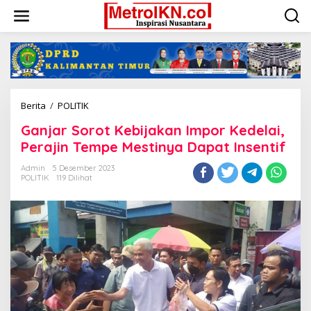
Lewati
ke
konten
Ganjar
Berita
/
POLITIK
Sorot
Ganjar Sorot Kebijakan Impor Kedelai,
Kebijakan
Impor
Perajin Tempe Mestinya Dapat Insentif
Kedelai,
Perajin
Admin
5 Desember 2023
POLITIK
119 Dilihat
Tempe
Mestinya
Dapat
Insentif