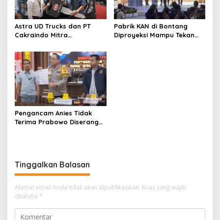
Astra UD Trucks dan PT
Pabrik KAN di Bontang
Cakraindo Mitra
Diproyeksi Mampu Tekan
International Lanjutkan
Impor Bahan Pupuk
Hubungan Baik
Pengancam Anies Tidak
Terima Prabowo Diserang
Saat Debat Capres
Tinggalkan Balasan
Alamat email Anda tidak akan dipublikasikan.
Ruas yang wajib
ditandai
*