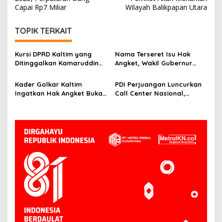
Capai Rp7 Miliar
Wilayah Balikpapan Utara
TOPIK TERKAIT
Kursi DPRD Kaltim yang
Nama Terseret Isu Hak
Ditinggalkan Kamaruddin
Angket, Wakil Gubernur
Ibrahim Belum
Kaltim Seno Aji: Itu Urusan
Diparipurnakan, DPRD
DPRD
Kader Golkar Kaltim
PDI Perjuangan Luncurkan
Kaltim Tunggu Surat Resmi
Ingatkan Hak Angket Bukan
Call Center Nasional,
NasDem
Alat Politik, Harus Ada
Ananda Emira Moeis: Warga
Dasar Hukum
Bisa Langsung Sampaikan
Keluhan